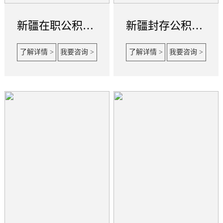
新疆在职公积金提取代办：合规规划，让住房储金助力当下生活
新疆封存公积金提取代办：专业激活休眠账户，解决历史遗留难题
了解详情
>
我要咨询
>
了解详情
>
我要咨询
>