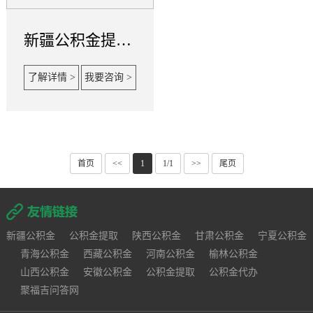
新疆公积金提取代办：跨越地域阻碍，专业服务助您高效提取
了解详情
>
我要咨询
>
首页
<<
1
1/1
>>
尾页
新疆公积金
公积金提取
陕西公积金
甘肃公积金
宁夏公积金
青海公积金
西藏公积金
河南公积金
榆林公积金
山西公积金
安徽公积金
公积金提取
公积金代办
聚福吉问答网