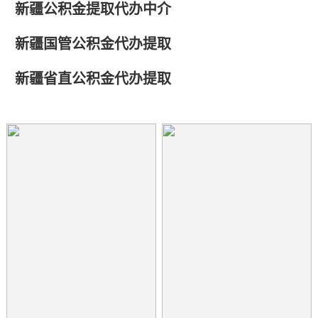
新疆公积金提取代办中介
新疆国管公积金代办提取
新疆省直公积金代办提取