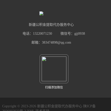
新疆公积金提取代办服务中心
电话：13220071230
微信号：gjj0938
邮箱：383474898@qq.com
扫描添加微信
Copyright © 2023-2026 新疆公积金提取代办服务中心
陕ICP备