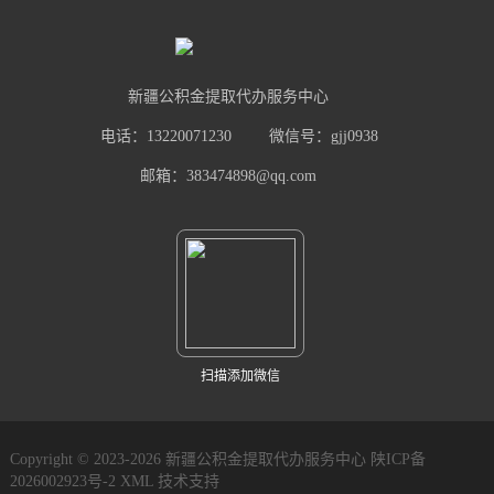
新疆公积金提取代办服务中心
电话：13220071230
微信号：gjj0938
邮箱：383474898@qq.com
扫描添加微信
Copyright © 2023-2026 新疆公积金提取代办服务中心
陕ICP备
2026002923号-2
XML
技术支持