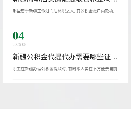
那些曾于新疆工作过而后离职之人, 其公积金账户内款项,
能否取出用以购房, 此乃诸多人···
04
2026-08
新疆公积金代提代办需要哪些证件材料
职工在新疆办理公积金提取时, 有时本人实在不方便亲自前
往办理, 于是委托他人代办便成···