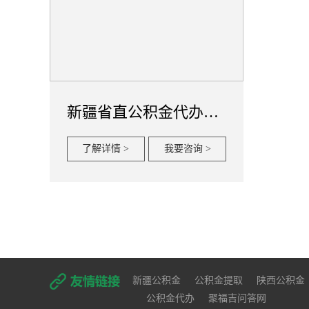
新疆省直公积金代办提取：自治区直属单位职工的专属服务通道
了解详情
>
我要咨询
>
新疆公积金
公积金提取
陕西公积金
公积金代办
聚福吉问答网