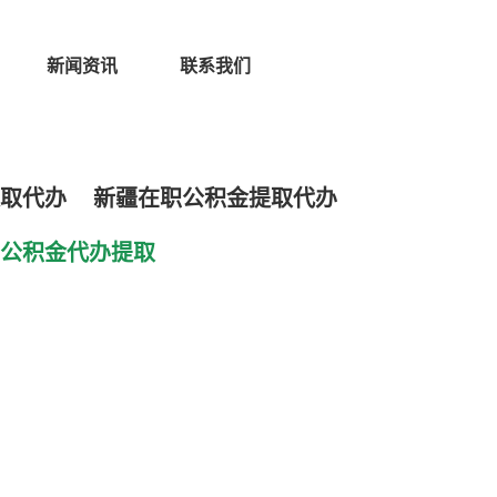
新闻资讯
联系我们
取代办
新疆在职公积金提取代办
公积金代办提取