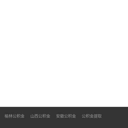
榆林公积金
山西公积金
安徽公积金
公积金提取