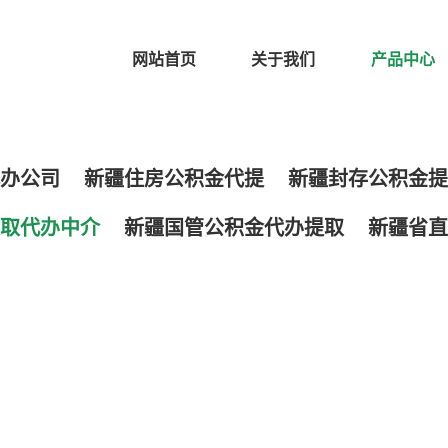
网站首页
关于我们
产品中心
办公司
新疆住房公积金代提
新疆封存公积金提
取代办中介
新疆国管公积金代办提取
新疆省直