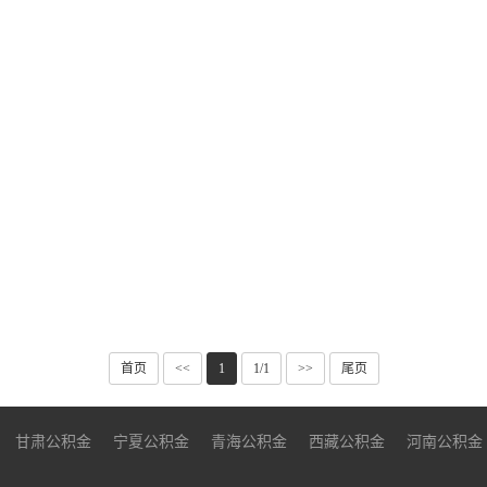
首页
<<
1
1/1
>>
尾页
甘肃公积金
宁夏公积金
青海公积金
西藏公积金
河南公积金