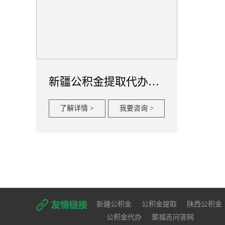
新疆公积金提取代办中介：专业桥梁连接您与公积金中心
了解详情
>
我要咨询
>
新疆公积金
公积金提取
陕西公积金
公积金代办
聚福吉问答网