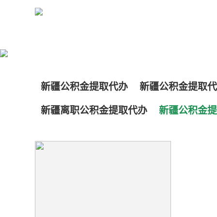
新疆公积金提取代办
新疆公积金提取代
新疆离职公积金提取代办
新疆公积金提