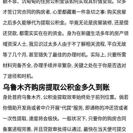
额不菲、沉甸甸的住房公积金该如何实现其价值变现。众多
才签订完合同的购房者, 心里都藏着一件急切之事: 购买房屋
之后多久能够代为
提取公积金
。毕竟无论是房屋装修, 还是偿
还贷款, 都需实实在在的资金。身为在新疆生活多年的房产领
域资深人士, 我见识过太多人由于不了解相关流程, 平白无故
等了几个月, 甚至错失了最佳的办理时机。实际上, 只要所需
材料完备齐全, 办理手续并非繁杂, 关键之处在于你是否选对
了途径和时机。
乌鲁木齐
购房提取
公积金多久到账
身处首府乌鲁木齐, 公积金提取效率始终处于前列位置。倘若
你借助开发商或者中介开展“代提”服务, 即通称的冲还贷或者
一次性提取, 速度将会极快。一般状况下, 只要你的购房合同
备案进程完善, 并且贷款审批得以通过, 最快在当天便可提交