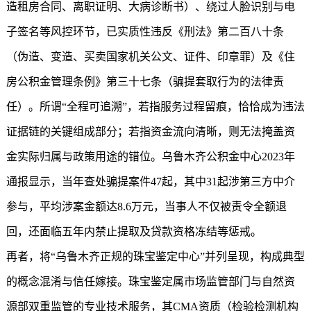
造租房合同、离职证明、大病诊断书）、绕过人脸识别与电
子签名等风控环节，已实质性违反《刑法》第二百八十条
（伪造、变造、买卖国家机关公文、证件、印章罪）及《住
房公积金管理条例》第三十七条（骗提套取行为的法律责
任）。所谓“全程可追溯”，若指服务过程留痕，恰恰成为违法
证据链的关键组成部分；若指资金流向清晰，则无法掩盖资
金实际归属与政策用途的错位。乌鲁木齐公积金中心2023年
通报显示，当年查处骗提案件47起，其中31起涉第三方中介
参与，平均涉案金额达8.6万元，当事人不仅被责令全额退
回，还面临五年内禁止提取及贷款资格冻结等惩戒。
再者，将“乌鲁木齐正规的珠宝鉴定中心”并列呈现，构成典型
的概念混淆与信任嫁接。珠宝鉴定属市场监管部门与自然资
源部双重监管的专业技术服务，其CMA资质（检验检测机构