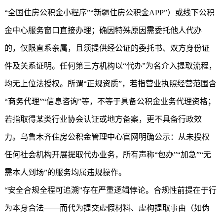
“全国住房公积金小程序”“
新疆住房公积金
APP”）或线下公积
金中心服务窗口直接办理；确因特殊原因需委托他人代办
的，仅限直系亲属，且须提供经公证的委托书、双方身份证
件及关系证明。任何第三方机构以“代办”为名介入提取流程，
均无上位法授权。所谓“正规资质”，若指营业执照经营范围含
“商务代理”“信息咨询”等，不等于具备公积金业务代理资格；
若指取得某类行业协会认证或地方备案，更不具备行政效
力。乌鲁木齐住房公积金管理中心官网明确公示：从未授权
任何社会机构开展提取代办业务，所有声称“包办”“加急”“无
需本人到场”的服务均属违规操作。
“安全合规全程可追溯”存在严重逻辑悖论。合规性前提在于行
为本身合法——而代为提交虚假材料、虚构提取事由（如伪