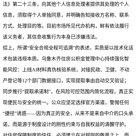
法》第二十三条，向其他个人信息处理者提供其处理的个人
信息，须取得个人单独同意，并明确告知接收方名称、联系
方式、处理目的等。目前市场所见代办机构，鲜有依法履行
该义务者，其信息收集行为本身已涉嫌违法。
综上，所谓“安全合规全程可追溯”的表述，实质是以技术化话
术包装违规本质。乌鲁木齐住房公积金管理中心持续强化智
能风控：上线AI材料真伪核验系统，对接民政、卫健、不动
产登记等12个部门数据接口，实现提取事由自动交叉验证；
同步推行“提取承诺制”，在风险可控范围内简化流程，真正实
现便民与安全的统一。公众应坚定选择官方渠道，警惕任何
“捷径”诱惑——因为真正的安全，从来不是来自中介的口头承
诺，而是源于制度设计的刚性约束与自我权益的清醒守护。
对住房保障制度的信任，必须建立在对规则的敬畏之上，而