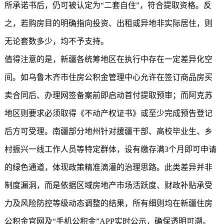
所承诺书后，仍可被认定为“二套自住”，符合提取资格。反
之，若购房目的明确指向投资、出租或异地非实际居住，则
无论套数多少，均不予支持。
值得注意的是，新疆各统筹地区在执行中存在一定差异化空
间。如乌鲁木齐市住房公积金管理中心允许在签订商品房买
卖合同后、办理网签备案前即启动首付提取预审；而阿克苏
地区则要求必须取得《不动产权证书》或至少完成预告登记
后方可受理。南疆部分地州针对援疆干部、高校毕业生、乡
村振兴一线工作人员等特定群体，设有缴存满3个月即可申请
的绿色通道，体现政策精准滴灌的治理思路。此类差异并非
制度漏洞，而是依据区域房地产市场活跃度、财政补贴承受
力及风险防控等级动态调整的结果，所有细则均在
新疆住房
公积金
官网及“手机公积金”APP实时公示，确保透明可溯。