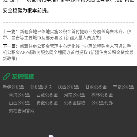
安全稳健为根本前提。
上一篇：
新疆多地已落地实施公积金首付提取业务覆盖乌鲁木齐、伊
犁、昌吉等主要城市及部分县区 (新疆大量人员流失)
下一篇：
新疆住房公积金管理中心优化线上办理流程购房人可通过手
机公积金APP或政务服务网全程网办首付提取 (新疆住房公积金贷款最
新政策)
新疆公积金
公积金提取
陕西公积金
甘肃公积金
宁夏公积金
青海公积金
西藏公积金
河南公积金
榆林公积金
山西公积金
安徽公积金
公积金提取
公积金代办
聚福吉问答网