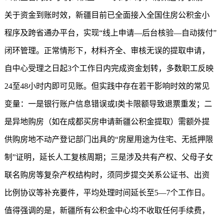
关于资金到账时效，新疆目前已全面接入全国住房公积金小
程序及跨省通办平台，实现“线上申请—后台核验—自动拨付”
闭环管理。正常情形下，材料齐全、审核无误的提取申请，
自中心受理之日起3个工作日内完成资金划转，多数职工反映
24至48小时内即可见账。但实践中存在若干影响时效的常见
变量：一是银行账户信息错误或I类卡限额导致退票重发；二
是异地购房（如在成都买房申请
新疆公积金
提取）需额外提
供购房地不动产登记部门出具的“房屋用途为住宅、无抵押限
制”证明，延长人工复核周期；三是涉及共有产权、父母子女
联名购房等复杂产权结构时，须同步提交关系公证书、出资
比例协议等补充要件，平均处理时间延长至5—7个工作日。
值得强调的是，新疆所有公积金中心均不收取任何手续费，