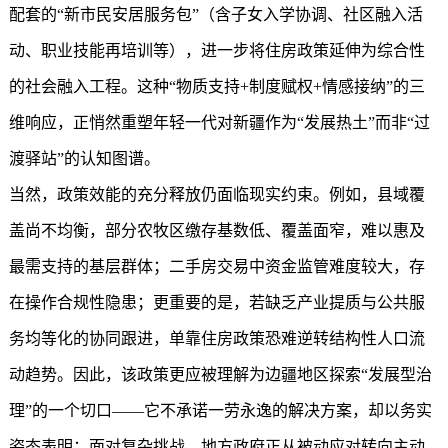
配套的“新市民安居服务包”（含子女入学协调、社区融入活
动、职业技能再培训等），进一步将住房政策延伸为综合性
的社会融入工程。这种“物质支持+制度赋权+情感接纳”的三
维响应，正悄然重塑年轻一代对新疆作为“发展热土”而非“过
渡驿站”的认知图谱。
当然，政策效能的充分释放仍面临现实约束。例如，县域覆
盖尚不均衡，部分农牧区缴存基数低、覆盖面窄，难以惠及
最需支持的基层群体；二手房交易中资金监管难度较大，存
在操作合规性隐患；更重要的是，若缺乏产业提质与公共服
务均等化的协同跟进，单靠住房政策恐难逆转结构性人口流
动趋势。因此，该政策更应被理解为边疆地区探索“发展型治
理”的一个切口——它不承诺一劳永逸的解决方案，却以务实
姿态表明：面对复杂挑战，地方政府正从被动应对转向主动