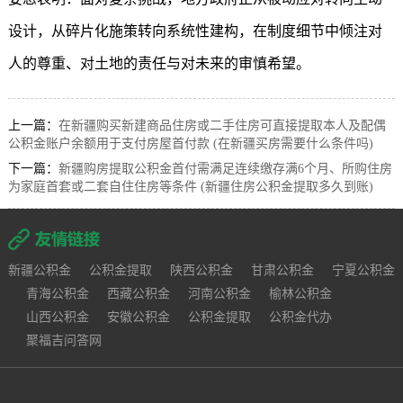
设计，从碎片化施策转向系统性建构，在制度细节中倾注对
人的尊重、对土地的责任与对未来的审慎希望。
上一篇：
在新疆购买新建商品住房或二手住房可直接提取本人及配偶
公积金账户余额用于支付房屋首付款 (在新疆买房需要什么条件吗)
下一篇：
新疆购房提取公积金首付需满足连续缴存满6个月、所购住房
为家庭首套或二套自住住房等条件 (新疆住房公积金提取多久到账)
新疆公积金
公积金提取
陕西公积金
甘肃公积金
宁夏公积金
青海公积金
西藏公积金
河南公积金
榆林公积金
山西公积金
安徽公积金
公积金提取
公积金代办
聚福吉问答网