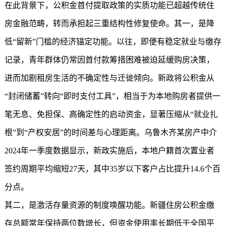
在此背景下，公积金首付提取政策的实质功能已超越传统住
房金融范畴，转而承担起三重结构性修复使命。其一，是降
低“留新”门槛的经济锚定功能。以往，即便有稳定就业与缴存
记录，青年群体仍常因首付款筹措困难被迫延缓购房决策，
进而加剧租房生活的不确定性与迁徙倾向。新政将公积金从
“封闭储蓄”转向“即时支付工具”，相当于为本地购房者提供一
笔无息、免担保、高确定性的启动资金，显著压缩从“就业扎
根”到“产权安居”的时间差与心理距离。乌鲁木齐某房产中介
2024年一季度数据显示，新政实施后，本地户籍首次置业者
签约周期平均缩短27天，其中35岁以下客户占比提升14.6个百
分点。
其二，是激活存量资源的制度唤醒功能。
新疆住房公积金
缴
存总额常年保持两位数增长，但资金使用率长期低于全国平