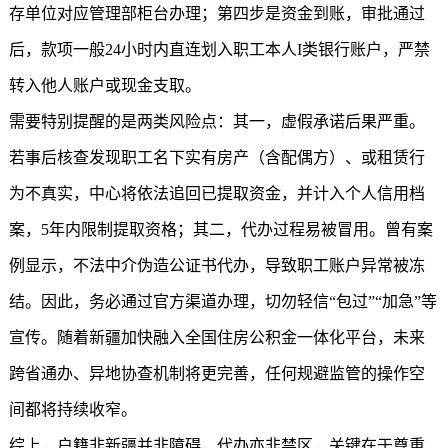
存单位对应管理部柜台办理；第四步是资金到账，审批通过
后，款项一般24小时内直连划入职工本人I类银行账户，严禁
转入他人账户或现金支取。
需要特别提醒的是两类风险点：其一，虚假承诺后果严重。
若事后核查发现职工名下实有房产（含配偶方）、或租赁行
为不真实，中心将依法追回已提取资金，并计入个人信用档
案，5年内限制提取资格；其二，代办过程易被冒用。曾有案
例显示，不法中介伪造公证书代办，导致职工账户异常被冻
结。因此，务必通过官方渠道办理，切勿轻信“包过”“加急”等
宣传。随着新疆加快融入全国住房公积金一体化平台，未来
跨省通办、异地协查机制将更完善，任何规避监管的操作空
间都将持续收窄。
综上，户籍非新疆并非障碍，代办亦非禁区，关键在于尊重