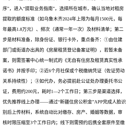
序”，进入“提取业务指南”，选择所在城市，确认当地对租房
提取的额度标准（如乌鲁木齐2024年上限为每月1500元，每
年最高1.8万元）、频次（通常一年一次）及材料清单；第二
步是材料准备，除身份证、银行卡外，重点备齐：①由住建
部门或街道办出具的《房屋租赁登记备案证明》，若暂未备
案，则需签署中心统一制式的《无自有住房及租赁真实性承
诺书》并按手印；②近6个月社保或个税缴纳凭证（佐证劳动
关系持续性）；③如代办，务必提前赴公证处办理委托书公
证，费用约200元，耗时1—2个工作日；第三步是渠道选择，
优先推荐线上办理——通过“
新疆住房公积金
”APP完成人脸识
别后上传材料，系统自动比对缴存、房产、婚姻等数据，审
核时限压缩至3个工作日内；线下则需预约后携全套原件至缴