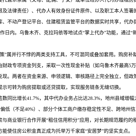
限及法律责任）、代办人有效身份证件原件、以及职工本人签署
库、不动产登记平台、住建租赁监管平台的数据实时共享，代办
作日内。乌鲁木齐、克拉玛依等地试点“掌上代办”功能，通过“
政策”属并行不悖的两类支持工具，不可混同或叠加套用。购房补
由财政专项资金列支，采取一次性现金补贴（如乌鲁木齐最高5
兑现。两者在资金来源、申领逻辑、审核路径上完全独立，但政
提示可转为购房提取或还贷提取，实现服务链条无缝切换。
比增长41.7%，其中代办业务占比达28.3%，地州县域增幅尤
案率偏低（不足40%）、部分个体工商户缴存稳定性不足、跨地州
索与商业银行合作开展“租住信用积分”应用，对长期规范履约的
能使住房公积金真正成为托举万千家庭“安居梦”的坚实支点。