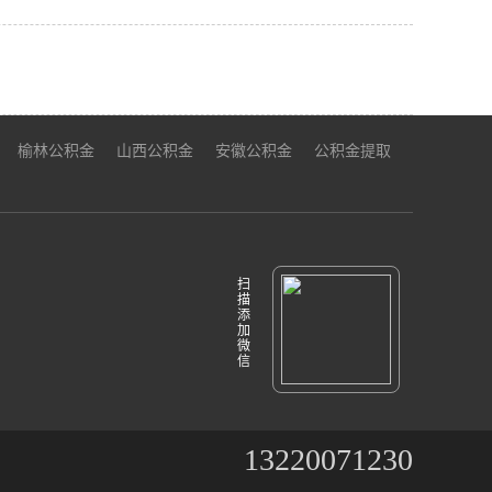
榆林公积金
山西公积金
安徽公积金
公积金提取
扫
描
添
加
微
信
13220071230