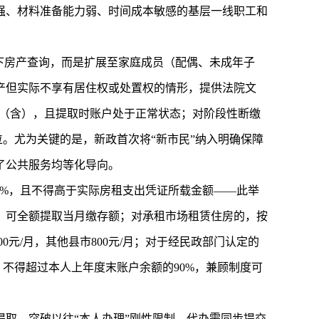
强、材料准备能力弱、时间成本敏感的基层一线职工和
名下房产查询，而是扩展至家庭成员（配偶、未成年子
产但实际不享有居住权或处置权的情形，提供法院文
月（含），且提取时账户处于正常状态；对阶段性断缴
位。尤为关键的是，新政首次将“新市民”纳入明确保障
了公共服务均等化导向。
0%，且不得高于实际房租支出凭证所载金额——此举
，可全额提取当月缴存额；对承租市场租赁住房的，按
0元/月，其他县市800元/月；对于经民政部门认定的
，不得超过本人上年度末账户余额的90%，兼顾制度可
取，突破以往“本人办理”刚性限制。代办需同步提交