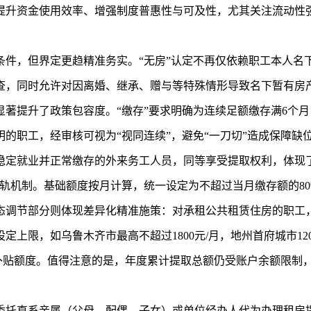
提升资金使用效率、增强制度普惠性与可及性，尤其关注流动性
本条件，但界定更趋精准务实。“无房”认定不再仅依赖职工本人
查，同时允许对因离婚、继承、赠与等特殊情形导致名下暂有房
著提升了政策包容度。“缴存”要求明确为连续足额缴存满6个
明的职工，经审核可视为“视同连续”，避免“一刀切”造成保障缺
稳定就业并正常缴存的外来务工人员，同等享受提取权利，体现
双轨机制。基础额度按月计算，统一设定为不超过当月缴存额的8
态调节部分则体现差异化精准施策：对承租公共租赁住房的职工
上限，如乌鲁木齐市最高不超过1800元/月，地州首府城市120
项补贴额度。值得注意的是，年度累计提取总额仍受账户余额限制
委托直系亲属（父母、配偶、子女）或单位经办人代为办理租房提