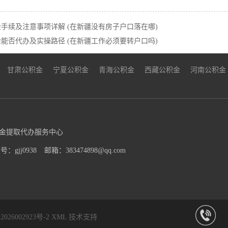
手续及注意事项详解 (在新疆没有房子户口落在哪)
能否代办及实操路径 (在新疆工作必须要转户口吗)
甘肃公积金
宁夏公积金
青海公积金
西藏公积金
河南公积金
金提取代办服务中心
：gjj0938
邮箱：383474898@qq.com
026002923号-2
XML
技术支持