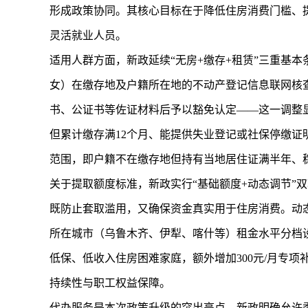
形成政策协同。其核心目标在于降低住房消费门槛、
灵活就业人员。
适用人群方面，新政延续“无房+缴存+租赁”三重基
女）在缴存地及户籍所在地的不动产登记信息联网核
书、公证书等佐证材料后予以豁免认定——这一调整显
但累计缴存满12个月、能提供失业登记或社保停缴证
范围，即户籍不在缴存地但持有当地居住证满半年、
关于提取额度标准，新政实行“基础额度+动态调节”
既防止套取滥用，又确保资金真实用于住房消费。动
所在城市（乌鲁木齐、伊犁、喀什等）租金水平分档设定
低保、低收入住房困难家庭，额外增加300元/月专
持续性与职工权益保障。
代办服务是本次政策升级的突出亮点。新政明确允许