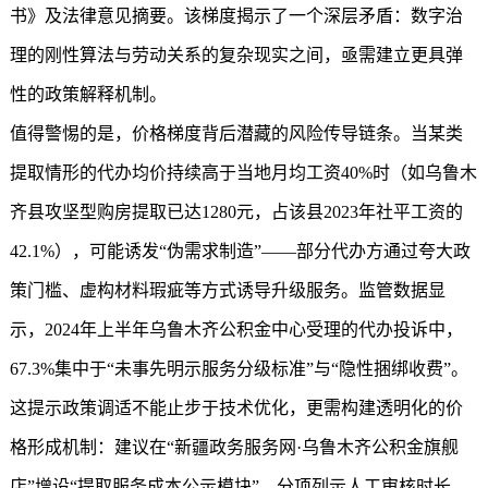
书》及法律意见摘要。该梯度揭示了一个深层矛盾：数字治
理的刚性算法与劳动关系的复杂现实之间，亟需建立更具弹
性的政策解释机制。
值得警惕的是，价格梯度背后潜藏的风险传导链条。当某类
提取情形的代办均价持续高于当地月均工资40%时（如乌鲁木
齐县攻坚型购房提取已达1280元，占该县2023年社平工资的
42.1%），可能诱发“伪需求制造”——部分代办方通过夸大政
策门槛、虚构材料瑕疵等方式诱导升级服务。监管数据显
示，2024年上半年乌鲁木齐公积金中心受理的代办投诉中，
67.3%集中于“未事先明示服务分级标准”与“隐性捆绑收费”。
这提示政策调适不能止步于技术优化，更需构建透明化的价
格形成机制：建议在“新疆政务服务网·乌鲁木齐公积金旗舰
店”增设“提取服务成本公示模块”，分项列示人工审核时长、