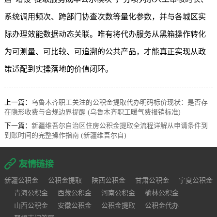
系统调用频次、跨部门协查次数等量化参数，并与各城区实
际办理效能数据动态关联。唯有将代办服务从黑箱操作转化
为可测量、可比较、可追溯的公共产品，才能真正实现从政
策适配到实操落地的价值闭环。
上一篇：
乌鲁木齐职工关注的公积金提取代办明码标价现状：是否存
在隐形收费与合规边界提醒 (乌鲁木齐职工暖气费报销标准)
下一篇：
新疆维吾尔自治区住房公积金提取全流程详解从申请条件到
到账时间的完整操作指南 (新疆维吾尔自)
新疆公积金
公积金提取
陕西公积金
甘肃公积金
宁夏公积金
青海公积金
西藏公积金
河南公积金
榆林公积金
山西公积金
安徽公积金
公积金提取
公积金代办