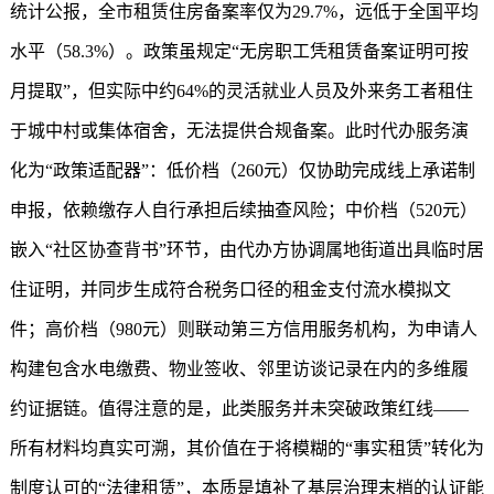
统计公报，全市租赁住房备案率仅为29.7%，远低于全国平均
水平（58.3%）。政策虽规定“无房职工凭租赁备案证明可按
月提取”，但实际中约64%的灵活就业人员及外来务工者租住
于城中村或集体宿舍，无法提供合规备案。此时代办服务演
化为“政策适配器”：低价档（260元）仅协助完成线上承诺制
申报，依赖缴存人自行承担后续抽查风险；中价档（520元）
嵌入“社区协查背书”环节，由代办方协调属地街道出具临时居
住证明，并同步生成符合税务口径的租金支付流水模拟文
件；高价档（980元）则联动第三方信用服务机构，为申请人
构建包含水电缴费、物业签收、邻里访谈记录在内的多维履
约证据链。值得注意的是，此类服务并未突破政策红线——
所有材料均真实可溯，其价值在于将模糊的“事实租赁”转化为
制度认可的“法律租赁”，本质是填补了基层治理末梢的认证能