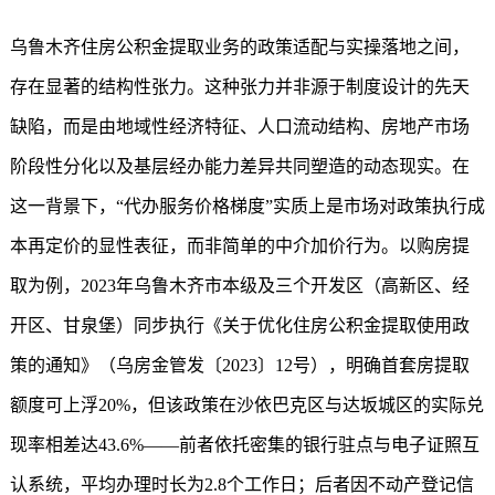
乌鲁木齐住房公积金提取业务的政策适配与实操落地之间，
存在显著的结构性张力。这种张力并非源于制度设计的先天
缺陷，而是由地域性经济特征、人口流动结构、房地产市场
阶段性分化以及基层经办能力差异共同塑造的动态现实。在
这一背景下，“代办服务价格梯度”实质上是市场对政策执行成
本再定价的显性表征，而非简单的中介加价行为。以购房提
取为例，2023年乌鲁木齐市本级及三个开发区（高新区、经
开区、甘泉堡）同步执行《关于优化住房公积金提取使用政
策的通知》（乌房金管发〔2023〕12号），明确首套房提取
额度可上浮20%，但该政策在沙依巴克区与达坂城区的实际兑
现率相差达43.6%——前者依托密集的银行驻点与电子证照互
认系统，平均办理时长为2.8个工作日；后者因不动产登记信