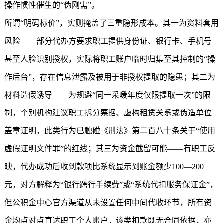
操作惯性催生的“伪刚需”。
所谓“明码标价”，实则掩盖了三重隐形成本。其一为资料套用
风险——部分代办方要求职工提供身份证、银行卡、手机号
甚至人脸识别授权，实际将职工账户临时归集至其控制的“操
作后台”，存在信息泄露及被用于非授权提取的隐患；其二为
材料造假诱导——为规避“同一采暖年度仅限提取一次”的限
制，个别机构建议职工拆分票据、虚构租赁关系或伪造单位
盖章证明，此类行为已触碰《刑法》第二百八十条关于“使用
虚假证明文件罪”的红线；其三为资金截留可能——有职工反
映，代办成功后收到款项比系统显示到账金额少100—200
元，对方解释为“银行跨行手续费”或“系统代扣服务保证金”，
但公积金中心官方渠道从未设置任何中间代收环节，所有资
金均点对点直达职工个人账户，该类扣款既无合同依据，亦