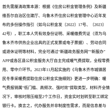
首先需厘清政策本源：根据《住房公积金管理条例》及新疆
维吾尔自治区住建厅、乌鲁木齐住房公积金管理中心近年发
布的多份操作指引（如乌公积金发〔2022〕17号、〔2023〕
42号），职工本人凭有效身份证明、采暖缴费凭证（须为乌
鲁木齐市供热企业出具的正式发票或电子票据）、劳动合同
或退休证明等材料，完全可通过“新疆政务服务网”“新服办”
APP或各区县公积金服务大厅自主完成暖气费提取，全程零费
用、零中介环节。2023年11月起实施的《乌鲁木齐市城镇居
民冬季采暖费提取住房公积金实施细则》更进一步明确：暖
气费报销属“低门槛、高频次、强时效”提取类型，材料齐全情
况下，审核时限压缩至2个工作日，资金实时划转至职工绑定
银行卡。换言之，代办服务并非制度性需求，而是信息差与