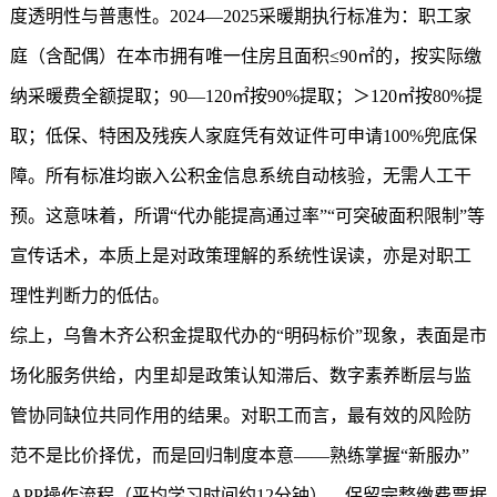
度透明性与普惠性。2024—2025采暖期执行标准为：职工家
庭（含配偶）在本市拥有唯一住房且面积≤90㎡的，按实际缴
纳采暖费全额提取；90—120㎡按90%提取；＞120㎡按80%提
取；低保、特困及残疾人家庭凭有效证件可申请100%兜底保
障。所有标准均嵌入公积金信息系统自动核验，无需人工干
预。这意味着，所谓“代办能提高通过率”“可突破面积限制”等
宣传话术，本质上是对政策理解的系统性误读，亦是对职工
理性判断力的低估。
综上，乌鲁木齐公积金提取代办的“明码标价”现象，表面是市
场化服务供给，内里却是政策认知滞后、数字素养断层与监
管协同缺位共同作用的结果。对职工而言，最有效的风险防
范不是比价择优，而是回归制度本意——熟练掌握“新服办”
APP操作流程（平均学习时间约12分钟），保留完整缴费票据