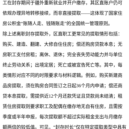
工在封存期间于疆外重新就业并开户缴存，其区直账户仍可
依规办理异地转移接续，而非直接提取——这体现了国家住
房公积金“账随人走、钱随账走”的全国统一管理原则。
除上述离职封存提取外，区直职工更常见的提取情形包括：
购买、建造、翻建、大修自住住房；偿还购房贷款本息；无
房职工支付房租；离休、退休；完全丧失劳动能力并与单位
终止劳动关系；出境定居；死亡或被宣告死亡等。其中，每
类情形对应不同的时限要求与材料逻辑。例如，购买新建商
品房提取，须在购房合同签订之日起36个月内申请；偿还商
贷本息提取，需提供近12个月还款凭证且贷款尚未结清；租
赁住房提取则要求职工及配偶在缴存地无自有住房，且需按
季度或半年申报，每次提取额不超过实际租金支出与月缴存
额两倍的较低值。可见，“封存时长”仅在特定提取类型中具有