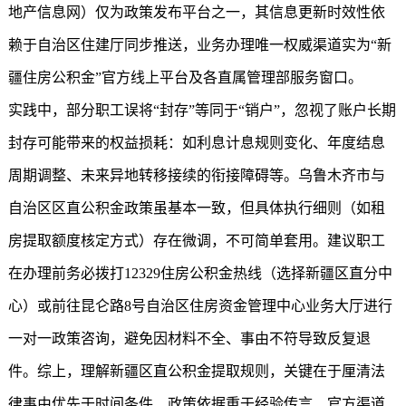
地产信息网）仅为政策发布平台之一，其信息更新时效性依
赖于自治区住建厅同步推送，业务办理唯一权威渠道实为“
新
疆住房公积金
”官方线上平台及各直属管理部服务窗口。
实践中，部分职工误将“封存”等同于“销户”，忽视了账户长期
封存可能带来的权益损耗：如利息计息规则变化、年度结息
周期调整、未来异地转移接续的衔接障碍等。乌鲁木齐市与
自治区区直公积金政策虽基本一致，但具体执行细则（如租
房提取额度核定方式）存在微调，不可简单套用。建议职工
在办理前务必拨打12329住房公积金热线（选择新疆区直分中
心）或前往昆仑路8号自治区住房资金管理中心业务大厅进行
一对一政策咨询，避免因材料不全、事由不符导致反复退
件。综上，理解新疆区直公积金提取规则，关键在于厘清法
律事由优先于时间条件、政策依据重于经验传言、官方渠道