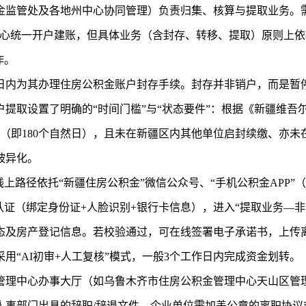
金监管处及各地州中心协同管理）负责归集、核算与提取业务。
中心统一开户建账，但具体业务（含封存、转移、提取）原则上
作。
0日内为其办理住房公积金账户封存手续。封存并非销户，而是暂
提取设置了明确的“时间门槛”与“状态要件”：根据《新疆维吾尔
个月（即180个自然日），且未在新疆区内其他单位启封续缴、亦
被异化。
线上路径依托“
新疆住房公积金
”微信公众号、“手机公积金APP
认证（绑定身份证+人脸识别+银行卡信息），进入“提取业务—非
态及房产登记信息。若校验通过，可在线签署电子承诺书，上传
用“AI初审+人工复核”模式，一般3个工作日内完成资金划转。
管理中心办事大厅（如乌鲁木齐市住房公积金管理中心天山区管
人事部门出具的辞职/辞退文件，企业单位需加盖公章的离职协议