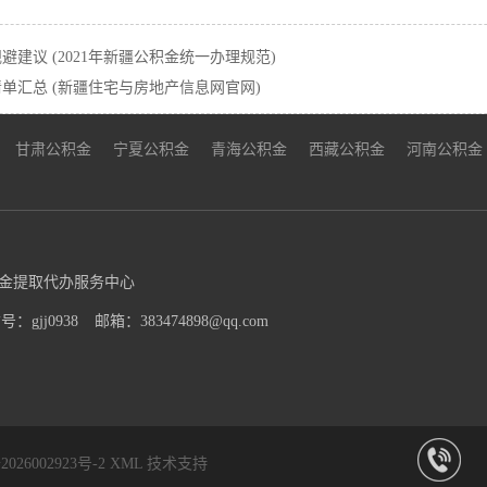
议 (2021年新疆公积金统一办理规范)
汇总 (新疆住宅与房地产信息网官网)
甘肃公积金
宁夏公积金
青海公积金
西藏公积金
河南公积金
金提取代办服务中心
：gjj0938
邮箱：383474898@qq.com
026002923号-2
XML
技术支持