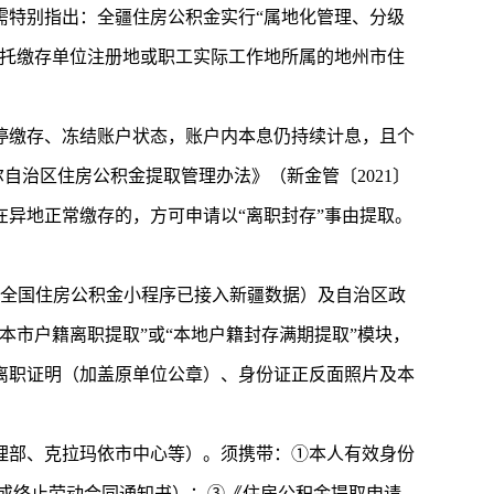
需特别指出：全疆住房公积金实行“属地化管理、分级
依托缴存单位注册地或职工实际工作地所属的地州市住
停缴存、冻结账户状态，账户内本息仍持续计息，且个
自治区住房公积金提取管理办法》（新金管〔2021〕
未在异地正常缴存的，方可申请以“离职封存”事由提取。
”（全国住房公积金小程序已接入新疆数据）及自治区政
本市户籍离职提取”或“本地户籍封存满期提取”模块，
离职证明（加盖原单位公章）、身份证正反面照片及本
理部、克拉玛依市中心等）。须携带：①本人有效身份
或终止劳动合同通知书）；③《住房公积金提取申请