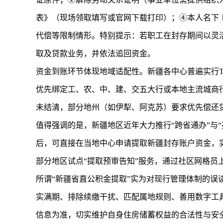
表》（现场领取填写或官网下载打印）；④本人名下
代偿等限制情形。特别提示：若职工在封存期间以灵
取及贷款业务，并依法追回资金。
资金到账环节体现地域适配性。新疆各中心普遍实行
优先绑定工、农、中、建、交五大行或本地主流城商
未结清，部分地州（如伊犁、阿克苏）要求优先偿还
值得强调的是，新疆地区近年大力推行“跨省通办”与
后，可直接在当地中心申请提取新疆封存账户资金，
部分地区试点“提取预审告知”服务，通过社区网格员
所谓“新疆省直公积金提取”实为对现行管理体制的误
实满期、排除续缴干扰、匹配属地规则、善用数字工具
信息为准，切实维护自身住房储蓄权益的合法性与安