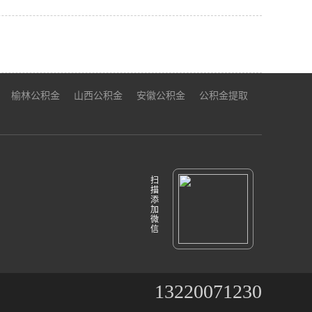
榆林公积金
山西公积金
安徽公积金
公积金提取
扫
描
添
加
微
信
13220071230