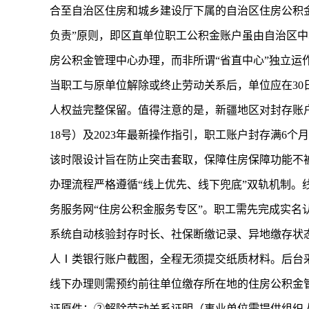
合至自治区住房和城乡建设厅下属的自治区住房公积
负责”原则，即区直单位职工公积金账户虽由自治区
房公积金管理中心办理，而非所谓“省直中心”独立运
当职工与原单位解除或终止劳动关系后，单位应在3
人权益完整保留。值得注意的是，新疆地区对封存账户
18号）及2023年最新操作指引，职工账户封存满6
该时限设计旨在防止突击套取，保障住房保障功能不
办理流程严格遵循“线上优先、线下兜底”双轨机制。
务服务网“住房公积金服务专区”。职工需先完成实名
系统自动核验封存时长、社保断缴记录、异地缴存状
人Ⅰ类银行账户截图，全程无须提交纸质材料。后台采
线下办理则需预约前往单位缴存所在地的住房公积金
证原件；②解除劳动关系证明（事业单位需提供组织