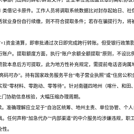
Ⅰ类借记卡原件。工作人员将调取系统数据比对封存起始日、社
活就业身份自行续缴，则不符合提取条件；若存在骗提行为，将
T+1资金清算，即审批通过次日即完成跨行转账。但受银行政策
行账户。提取额度方面，执行“账户余额全额提取”原则，不设比
贷款本息后方可提取，此为地方性补充规定，需提前电话咨询属
“亮码可办”。持有国家政务服务平台“电子营业执照”或“住房公
实现“零材料、零跑动、零等待”。针对南疆四地州（喀什、和田
上门协助信息核验，大幅压缩办理周期。
读。准确理解应立足于“自治区统筹、地州主责、单位协管、个人
。任何声称“加急代办”“内部渠道”的中介服务均涉嫌违规，职
全性。