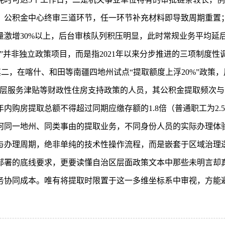
、公积金中心终审三道环节，任一环节补充材料即导致周期重置
激增30%以上，后台审核队列积压明显，此时常规业务平均延后
”并非独立政策项目，而是指2021年以来分步推进的三项制度性
其二，在喀什、和田等南疆四地州试点“提取额度上浮20%”政策
层服务津贴等财政性住房支持政策的人员，其公积金提取频次与额
内购房提取总额不得超过同期应缴存额的1.8倍（普通职工为2.
何同一地州、同类事由的提取业务，不同身份人员的实际办理体
与办理周期，绝非单纯的技术性操作流程，而是嵌套于区域治理
部署的底线要求，更要读懂自治区层面政策文本中那些未明言却真
协同成本。唯有将提取时限置于这一多维坐标系中审视，方能避