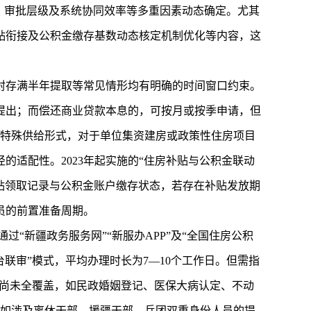
性、审批层级及系统协同效率等多重因素动态确定。尤其
贴衔接及公积金缴存基数动态核定机制优化等内容，这
封存满半年提取等常见情形均有明确的时间窗口约束。
提出；而偿还商业贷款本息的，可按月或按季申请，但
等特殊供给形式，对于单位集资建房或政策性住房项目
的适配性。2023年起实施的“住房补贴与公积金联动
贴领取记录与公积金账户缴存状态，若存在补贴发放期
员的前置准备周期。
“新疆政务服务网”“新服办APP”及“全国住房公积
联审”模式，平均办理时长为7—10个工作日。但需指
享尚未全覆盖，如民政婚姻登记、医保大病认定、不动
例如涉及离休干部、援疆干部、兵团双重身份人员的提