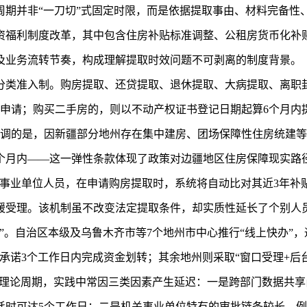
办理周期并非“一刀切”式固定时限，而是依据提取事由、材料完备
资福利制度改革，其中包含住房补贴标准调整、公租房货币化补
及业务流转节奏，构成理解提取时效问题不可剥离的制度背景。
分类准入制。购房提取、还贷提取、退休提取、大病提取、离职
内申请；购买二手房的，则以不动产权证书登记日期起算6个月内
强调的是，因新疆部分地州存在集中建房、团场保障性住房统建
个月内——这一弹性条款体现了政策对边疆地区住房保障现实路径
关事业单位人员，在申请购房提取时，系统将自动比对其近3年补
缓受理。该机制虽不改变法定提取条件，却实质性延长了个别人
。自治区本级及乌鲁木齐市等7个地州市中心推行“线上快办”，通过
承诺3个工作日内完成资金划转；其余地州则采取“窗口受理+后台
下的理论周期，实践中常因三类因素产生延迟：一是跨部门数据共
耗时可达5个工作日；二是机关事业单位特有的审批链条较长，