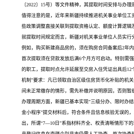
〔2022〕15号）等文件精神，其提取时间安排与
值得注意的是，近年来新疆持续推进机关事业单位工
些政策调整直接关联到提取资格认定、额度计算逻辑
就提取时间规定而言，新疆对机关事业单位人员实行
例如，购买新建商品房的，须在购房合同备案后2年
首次提取须在贷款发放后满6个月方可启动。特别需
的职工，提取时点允许延展至交房入住凭证出具后12
机制”要求：凡已领取自治区级住房货币化补贴的机
间未正常缴存的情形，需先补缴并说明原因，否则暂
办理周期方面，新疆已基本实现“三级分办、限时办结”
金小程序”提交材料后，符合条件且信息核验无误的，
出，所谓“7—10日”系指材料齐全、权责清晰情形
产登记信息在南疆个别县市仍需人工协查，单次协查