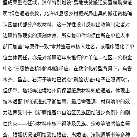
坚成果重点区域，清单特别增设“易地扶贫搬迁安置房购房证
明”绿色通道条款，允许以县级乡村振兴局出具的搬迁资格确
认函替代部分产权材料，这一弹性设计反映出政策制定者对
边疆特殊现实的深刻体察。所有复印件均须由所在单位人事
部门加盖“与原件一致”章并签署审核人姓名，该程序强化了单
位主体责任，亦是对新疆近年来推行的“单位—社区—公积金
中心”三级协查机制的制度呼应。在数字化转型背景下，乌鲁
木齐、昌吉、石河子等地已试点“刷脸认证+电子证照调取”，
但伊犁、塔城等边境地州仍保留纸质材料兜底通道，体现出
技术适配中的渐进式平衡智慧。最后需强调，材料清单的效
力边界受制于《新疆维吾尔自治区民族团结进步条例》的刚
性约束——任何材料审核不得涉及民族、宗教等敏感信息筛
查，婚姻状况证明接受结婚证、离婚证、法院调解书等多种