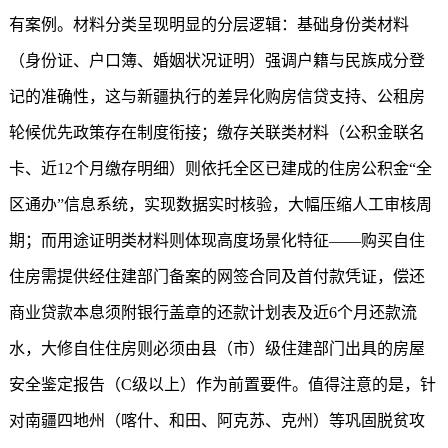
有案例。材料分类呈现明显的分层逻辑：基础身份类材料
（身份证、户口簿、婚姻状况证明）强调户籍与民族成分登
记的准确性，这与新疆执行的差异化购房信贷支持、公租房
轮候优先政策存在制度衔接；缴存关联类材料（公积金联名
卡、近12个月缴存明细）则依托全区已建成的住房公积金“全
区通办”信息系统，实现数据实时核验，大幅压缩人工审核周
期；而用途证明类材料则体现高度场景化特征——购买自住
住房需提供经住建部门备案的网签合同及首付款凭证，偿还
商业贷款本息须附银行盖章的还款计划表及近6个月还款流
水，大修自住住房则必须由县（市）级住建部门出具的房屋
安全鉴定报告（C级以上）作为前置要件。值得注意的是，针
对南疆四地州（喀什、和田、阿克苏、克州）等巩固脱贫攻