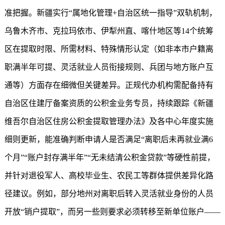
准把握。新疆实行“属地化管理+自治区统一指导”双轨机制，
乌鲁木齐市、克拉玛依市、伊犁州直、喀什地区等14个统筹
区在提取时限、所需材料、特殊情形认定（如非本市户籍离
职满半年可提、灵活就业人员衔接规则、兵团与地方账户互
通等）方面存在细微但关键差异。正规代办机构需配备持有
自治区住建厅备案资质的公积金业务专员，持续跟踪《新疆
维吾尔自治区住房公积金提取管理办法》及各中心年度实施
细则更新，能准确判断申请人是否满足“离职后未再就业满6
个月”“账户封存满半年”“无未结清公积金贷款”等硬性前提，
并针对退役军人、高校毕业生、农民工等群体提供差异化路
径建议。例如，部分地州对离职后转入灵活就业身份的人员
开放“销户提取”，而另一些则要求必须转移至新单位账户——