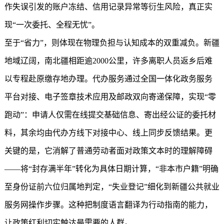
作失误引发的账户冻结、信用记录异常等衍生风险，真正实
现“一次委托、全程无忧”。
至于“省力”，则体现在物理负担与认知成本的双重减负。新疆
地域辽阔，南北疆相距逾2000公里，许多离职人员返乡后难
以专程赴原缴存地办理。代办服务通过全国一体化政务服务
平台对接、电子签章技术应用及邮政双向寄递保障，实现“零
跑动”：申请人仅需在线提交基础信息、寄出经公证的委托材
料，其余均由代办方线下对接中心、线上同步反馈结果。更
关键的是，它消解了普通劳动者面对政策文本时的理解障碍
——将“封存满半年”转化为具体日期计算，“非本市户籍”明确
至身份证前六位归属地判定，“失业登记”细化到新疆公共就业
服务网操作步骤。这种把制度语言翻译为行动指南的能力，
让政策红利切实触达最需要的人群。