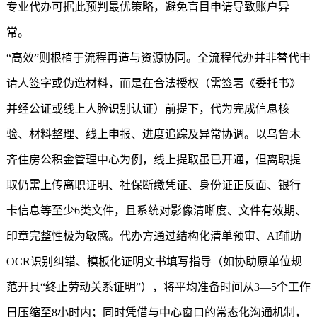
专业代办可据此预判最优策略，避免盲目申请导致账户异
常。
“高效”则根植于流程再造与资源协同。全流程代办并非替代申
请人签字或伪造材料，而是在合法授权（需签署《委托书》
并经公证或线上人脸识别认证）前提下，代为完成信息核
验、材料整理、线上申报、进度追踪及异常协调。以乌鲁木
齐住房公积金管理中心为例，线上提取虽已开通，但离职提
取仍需上传离职证明、社保断缴凭证、身份证正反面、银行
卡信息等至少6类文件，且系统对影像清晰度、文件有效期、
印章完整性极为敏感。代办方通过结构化清单预审、AI辅助
OCR识别纠错、模板化证明文书填写指导（如协助原单位规
范开具“终止劳动关系证明”），将平均准备时间从3—5个工作
日压缩至8小时内；同时凭借与中心窗口的常态化沟通机制，