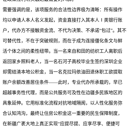
需要强调的是，该项服务的合法性边界极为清晰：所有操作
均以申请人本人名义发起，资金直接打入其本人Ⅰ类银行账
户，代办方不接触资金流、不代为决策、不承诺“包过”。其不
可替代性，不在于突破规则，而在于成为连接僵化条文与鲜
活个体之间的柔性纽带。当一名来自和田的纺织工人离职后
返回家乡照料老人，当一名石河子高校毕业生签约深圳企业
却需结清本地公积金，当一名克拉玛依油田退休职工欲提取
账户余额改善居住条件——此时，专业代办所承载的，早已
超越事务性代理，而是公共服务可及性在边疆多民族地区的
具象延伸。它用标准化流程对抗地域隔阂，以人性化服务弥
合认知鸿沟，最终让住房公积金这一重要的民生保障制度，
在新疆广袤大地上真正实现“应提尽提、应享尽享、便捷可