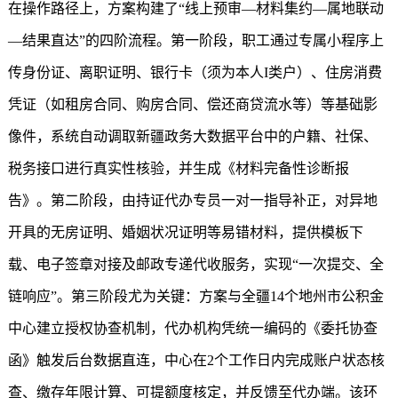
在操作路径上，方案构建了“线上预审—材料集约—属地联动
—结果直达”的四阶流程。第一阶段，职工通过专属小程序上
传身份证、离职证明、银行卡（须为本人I类户）、住房消费
凭证（如租房合同、购房合同、偿还商贷流水等）等基础影
像件，系统自动调取新疆政务大数据平台中的户籍、社保、
税务接口进行真实性核验，并生成《材料完备性诊断报
告》。第二阶段，由持证代办专员一对一指导补正，对异地
开具的无房证明、婚姻状况证明等易错材料，提供模板下
载、电子签章对接及邮政专递代收服务，实现“一次提交、全
链响应”。第三阶段尤为关键：方案与全疆14个地州市公积金
中心建立授权协查机制，代办机构凭统一编码的《委托协查
函》触发后台数据直连，中心在2个工作日内完成账户状态核
查、缴存年限计算、可提额度核定，并反馈至代办端。该环