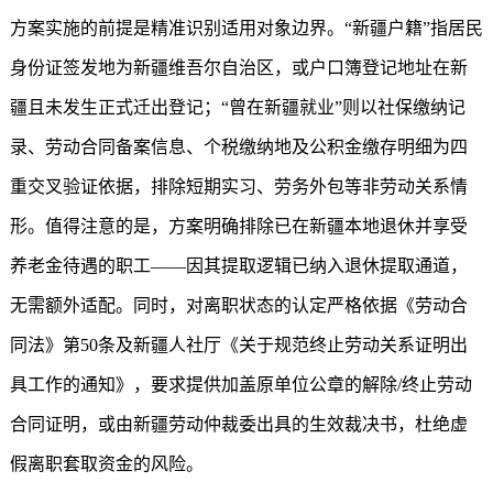
方案实施的前提是精准识别适用对象边界。“新疆户籍”指居民
身份证签发地为新疆维吾尔自治区，或户口簿登记地址在新
疆且未发生正式迁出登记；“曾在新疆就业”则以社保缴纳记
录、劳动合同备案信息、个税缴纳地及公积金缴存明细为四
重交叉验证依据，排除短期实习、劳务外包等非劳动关系情
形。值得注意的是，方案明确排除已在新疆本地退休并享受
养老金待遇的职工——因其提取逻辑已纳入退休提取通道，
无需额外适配。同时，对离职状态的认定严格依据《劳动合
同法》第50条及新疆人社厅《关于规范终止劳动关系证明出
具工作的通知》，要求提供加盖原单位公章的解除/终止劳动
合同证明，或由新疆劳动仲裁委出具的生效裁决书，杜绝虚
假离职套取资金的风险。