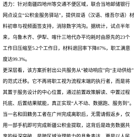
透力：针对南疆四地州等交通不便区域，联合当地邮储银行
网点设立“公积金服务驿站”，提供双语（汉语、维吾尔语）材
料初审与视频面签支持，消除数字鸿沟。据统计，试点半年
来，乌鲁木齐、伊犁、喀什三地代办平均耗时由原先的23个
工作日压缩至5.2个工作日，材料退回率下降87%，职工满意
度达99.3%。
更深层看，该方案折射出公共服务从“被动响应”向“主动供给”
的范式迁移。它不再将职工视为流程末端的执行者，而是将
其置于服务设计的中心位置，通过前置政策解读、中置过程
托底、后置结果赋能，真正实现“人不动、数据跑、服务到”。
当一名和田籍务工者在广州完成离职后，无需请假返乡，仅
用一部手机即可完成
新疆公积金
提取，这背后是政务数据共
享的纵深突破，是跨区域治理能力的具象表达，更是以人民