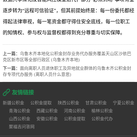
逐步转为“远程可信验证”，但其前提始终是：每一份委托都经
得起法律审视，每一笔资金都守得住安全底线，每一位职工
的知情权、参与权与监督权都得到充分尊重与切实保障。
上一篇：
乌鲁木齐本地化公积金封存业务代办服务覆盖天山区沙依巴
克区新市区等全部行政区 (乌鲁木齐本地)
下一篇：
面向离职人员退休职工及异地就业群体的乌鲁木齐公积金封
存专项代办服务 (离职人员什么意思)
新疆公积金
公积金提取
陕西公积金
甘肃公积金
宁夏公积金
青海公积金
西藏公积金
河南公积金
榆林公积金
山西公积金
安徽公积金
公积金提取
公积金代办
聚福吉问答网