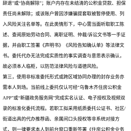
辞退”或“协商解除”；账户内存在未结清的公积金贷款、担保
责任尚未解除；或该账户曾因涉嫌骗提套取被暂停使用、列
入风险关注名单等。在此类情形下，中心需当面听取职工陈
述、查阅原始劳动合同、离职证明、仲裁/诉讼文书等一手证
据，并由职工签署《声明书》《风险告知确认单》等法律文
书。委托代办无法完成实质性的事实调查与意思表示确认，
故必须本人临柜，以防范法律风险与道德风险。
第三，使用非标准委托形式或跨区域协同办理的封存业务亦
需本人到场。当前线上委托仅认可经“乌鲁木齐住房公积金
APP”或“新疆政务服务网”完成实名认证、电子授权及视频双
录的标准化委托流程。若职工拟采用纸质委托公证书、社区/
街道出具的代办推荐函、亲属间口头授权等非系统对接方
式，则一律要求本人到前台窗口重新签署《住房公积金业务