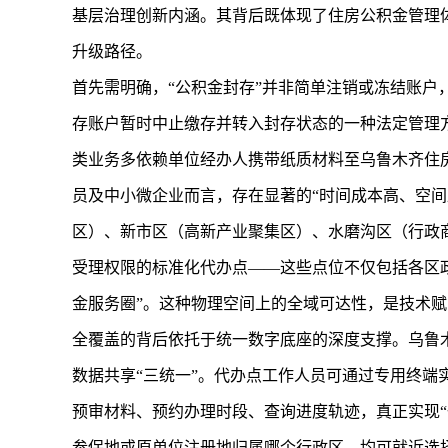
基层治理创新内涵。其背后既体现了住房公积金管理体
升级路径。
首先需明确，“公积金封存”并非简单注销或冻结账
存账户暂时中止缴存并转入封存状态的一种法定管理
类业务多依赖单位经办人携带纸质材料至乌鲁木齐住
员及中小微企业而言，存在显著的“时间成本高、空间
区）、新市区（高新产业聚集区）、水磨沟区（行政
受理权限的标准化代办点——这些点位不仅包括各区
金服务圈”。这种物理空间上的全域可达性，是技术
全覆盖的背后依托于统一数字底座的深度支撑。乌鲁
数据共享“三统一”。代办点工作人员可通过专用终
预审材料、预约办理时段、查询进度轨迹，真正实现“
参保地或原单位注册地归属哪个行政区，均可就近选