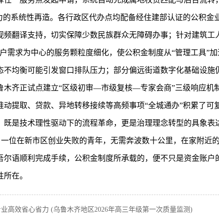
能力的系统性再造。各行政区代办点均配备经住建部认证的公积金
视频翻译支持，切实保障少数民族群众无障碍办事；针对建筑工
用户需求为中心的服务颗粒度细化，使公积金制度从“管理工具”加
态不均衡可能引发窗口排队压力；部分偏远街道数字化基础设施
鲁木齐正试点建立“区级初审—市级复核—专家会商”三级响应机
推动提取、贷款、异地转移接续等高频事项“全城通办”积累了可
，既是技术理性驱动下的流程革命，更是治理理念转型的具象表达
”。当一位在新市区创业失败的青年，无需奔波数十公里，在家附
吾尔语顺利完成手续，公积金制度所承载的，便不只是资金账户
性所在。
高效省心省力 (乌鲁木齐地区2026年高三年级第一次质量监测)