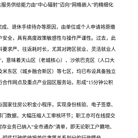
服务供给能力由“中心辐射”迈向“网格嵌入”的精细化
完成、退休手续待办等原因，由单位或个人申请将原缴
户安全，具有高度政策敏感性与操作严谨性。过去，此
料要求严、往返耗时长，尤其对跨区就业、灵活就业人
”，意味着天山区（老城核心）、沙依巴克区（人口大
及米东区（城乡融合新区）等七区，均已布设具备独立
合作网点及重点产业园区服务站，形成“15分钟公积
与国家住房公积金小程序，实现身份核验、电子签章、
部门数据，大幅压缩人工审核环节；职工亦可在线提交
存业务已纳入“全市通办”清单，即无论职工户籍地、
，彻底打破传统按单位隶属关系划分的行政壁垒。