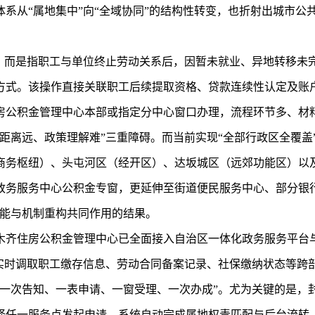
系从“属地集中”向“全域协同”的结构性转变，也折射出城市公共
户，而是指职工与单位终止劳动关系后，因暂未就业、异地转移未
方式。该操作直接关联职工后续提取资格、贷款连续性认定及账
房公积金管理中心本部或指定分中心窗口办理，流程环节多、材
距离远、政策理解难”三重障碍。而当前实现“全部行政区全覆盖
商务枢纽）、头屯河区（经开区）、达坂城区（远郊功能区）以
政务服务中心公积金专窗，更延伸至街道便民服务中心、部分银行
赋能与机制重构共同作用的结果。
木齐住房公积金管理中心已全面接入自治区一体化政务服务平台
端实时调取职工缴存信息、劳动合同备案记录、社保缴纳状态等跨
一次告知、一表申请、一窗受理、一次办成”。尤为关键的是，封
择任一服务点发起申请，系统自动完成属地权责匹配与后台流转