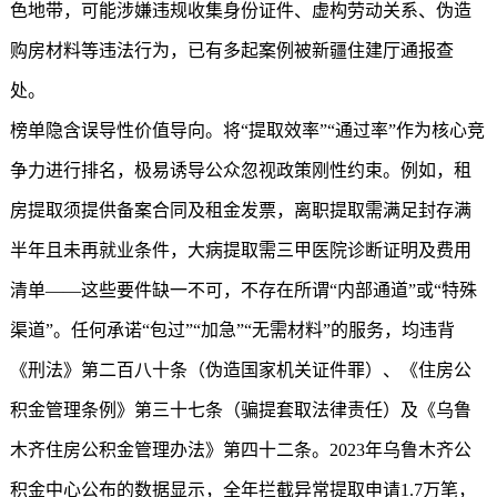
色地带，可能涉嫌违规收集身份证件、虚构劳动关系、伪造
购房材料等违法行为，已有多起案例被新疆住建厅通报查
处。
榜单隐含误导性价值导向。将“提取效率”“通过率”作为核心竞
争力进行排名，极易诱导公众忽视政策刚性约束。例如，租
房提取须提供备案合同及租金发票，离职提取需满足封存满
半年且未再就业条件，大病提取需三甲医院诊断证明及费用
清单——这些要件缺一不可，不存在所谓“内部通道”或“特殊
渠道”。任何承诺“包过”“加急”“无需材料”的服务，均违背
《刑法》第二百八十条（伪造国家机关证件罪）、《住房公
积金管理条例》第三十七条（骗提套取法律责任）及《乌鲁
木齐住房公积金管理办法》第四十二条。2023年乌鲁木齐公
积金中心公布的数据显示，全年拦截异常提取申请1.7万笔，