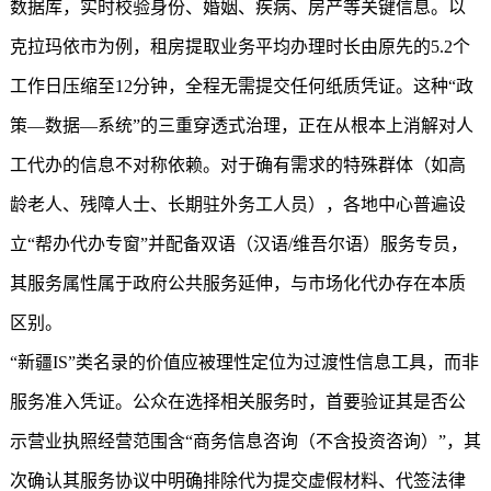
数据库，实时校验身份、婚姻、疾病、房产等关键信息。以
克拉玛依市为例，租房提取业务平均办理时长由原先的5.2个
工作日压缩至12分钟，全程无需提交任何纸质凭证。这种“政
策—数据—系统”的三重穿透式治理，正在从根本上消解对人
工代办的信息不对称依赖。对于确有需求的特殊群体（如高
龄老人、残障人士、长期驻外务工人员），各地中心普遍设
立“帮办代办专窗”并配备双语（汉语/维吾尔语）服务专员，
其服务属性属于政府公共服务延伸，与市场化代办存在本质
区别。
“新疆IS”类名录的价值应被理性定位为过渡性信息工具，而非
服务准入凭证。公众在选择相关服务时，首要验证其是否公
示营业执照经营范围含“商务信息咨询（不含投资咨询）”，其
次确认其服务协议中明确排除代为提交虚假材料、代签法律