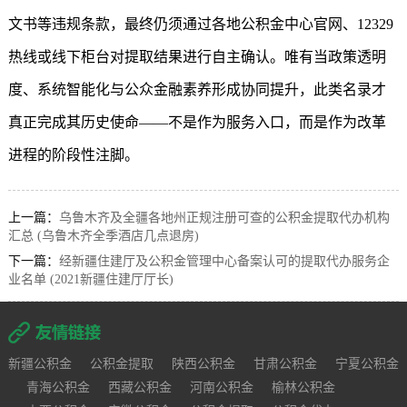
文书等违规条款，最终仍须通过各地公积金中心官网、12329
热线或线下柜台对提取结果进行自主确认。唯有当政策透明
度、系统智能化与公众金融素养形成协同提升，此类名录才
真正完成其历史使命——不是作为服务入口，而是作为改革
进程的阶段性注脚。
上一篇：
乌鲁木齐及全疆各地州正规注册可查的公积金提取代办机构
汇总 (乌鲁木齐全季酒店几点退房)
下一篇：
经新疆住建厅及公积金管理中心备案认可的提取代办服务企
业名单 (2021新疆住建厅厅长)
新疆公积金
公积金提取
陕西公积金
甘肃公积金
宁夏公积金
青海公积金
西藏公积金
河南公积金
榆林公积金