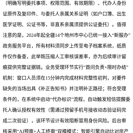
（明确写明委托事项、权限范围、有效期限）、代办人身份
证原件及复印件、与委托人亲属关系证明（如户口簿、出生
医学证明、公证书等，非直系亲属须提供公证委托）。值得
注意的是，2024年起全疆14个地州市中心已统一接入“新服办”
政务服务平台，所有材料须同步上传至电子档案系统，纸质
件仅作备查，此举既压缩人工审核误差率，亦为后续审计留
痕提供完整证据链。业务受理环节实行“首问负责+限时办结”
机制：窗口人员须在15分钟内完成材料完整性初判，对要件
缺失的当场出具《补正告知书》并注明补正路径；符合受理
条件的，在系统中启动“代办标识”流程，自动触发短信提醒委
托人确认授权有效性（需通过预留手机号接收动态验证码完
成二次验证），该环节设计有效阻断冒用身份风险。后台审
核采用“AI预审+人工终审”双模模式：智能引擎自动比对房产