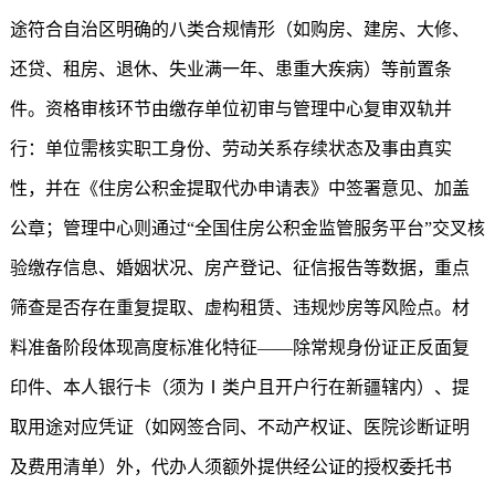
途符合自治区明确的八类合规情形（如购房、建房、大修、
还贷、租房、退休、失业满一年、患重大疾病）等前置条
件。资格审核环节由缴存单位初审与管理中心复审双轨并
行：单位需核实职工身份、劳动关系存续状态及事由真实
性，并在《住房公积金提取代办申请表》中签署意见、加盖
公章；管理中心则通过“全国住房公积金监管服务平台”交叉核
验缴存信息、婚姻状况、房产登记、征信报告等数据，重点
筛查是否存在重复提取、虚构租赁、违规炒房等风险点。材
料准备阶段体现高度标准化特征——除常规身份证正反面复
印件、本人银行卡（须为Ⅰ类户且开户行在新疆辖内）、提
取用途对应凭证（如网签合同、不动产权证、医院诊断证明
及费用清单）外，代办人须额外提供经公证的授权委托书