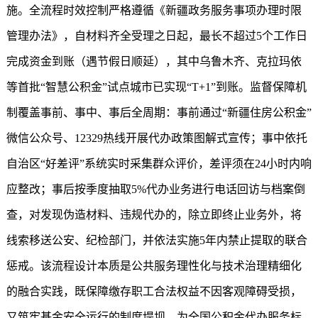
施。全流程时效控制严格遵循《新疆政务服务事项办理时限
管理办法》，自材料齐全受理之日起，最长不超过5个工作日
完成资金到账（遇节假日顺延），其中乌鲁木齐、克拉玛依
等首批“智慧公积金”试点城市已实现“T+1”到账。监督保障机
制覆盖事前、事中、事后全周期：事前通过“
新疆住房公积金
”
微信公众号、12329热线开展代办政策图解式宣传；事中依托
自治区“好差评”系统实时采集群众评价，差评须在24小时内响
应整改；事后按季度抽取5%代办业务进行电话回访与档案倒
查，对发现伪造材料、违规代办的，除立即终止业务外，将
线索移送公安、纪检部门，并依法实施5年内禁止提取的联合
惩戒。该流程设计本质是公共服务理性化与技术治理精细化
的融合实践，既保障缴存职工合法权益不因客观障碍受损，
又筑牢基金安全运行的制度堤坝，为全国公积金代办服务标