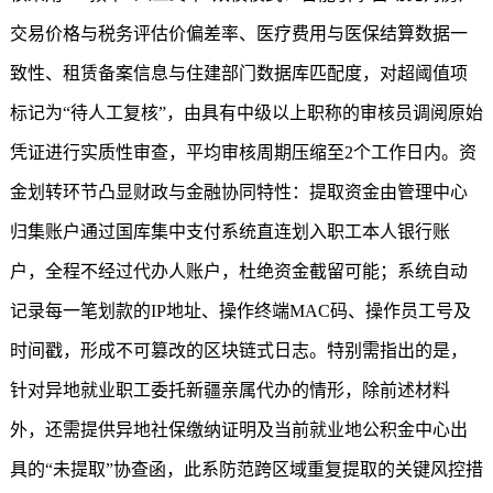
交易价格与税务评估价偏差率、医疗费用与医保结算数据一
致性、租赁备案信息与住建部门数据库匹配度，对超阈值项
标记为“待人工复核”，由具有中级以上职称的审核员调阅原始
凭证进行实质性审查，平均审核周期压缩至2个工作日内。资
金划转环节凸显财政与金融协同特性：提取资金由管理中心
归集账户通过国库集中支付系统直连划入职工本人银行账
户，全程不经过代办人账户，杜绝资金截留可能；系统自动
记录每一笔划款的IP地址、操作终端MAC码、操作员工号及
时间戳，形成不可篡改的区块链式日志。特别需指出的是，
针对异地就业职工委托新疆亲属代办的情形，除前述材料
外，还需提供异地社保缴纳证明及当前就业地公积金中心出
具的“未提取”协查函，此系防范跨区域重复提取的关键风控措