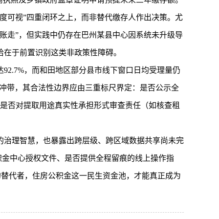
度可视”四重闭环之上，而非替代缴存人作出决策。尤
账走”，但实践中仍存在巴州某县中心因系统未升级导
恰在于前置识别这类非政策性障碍。
92.7%，而和田地区部分县市线下窗口日均受理量仍
缓冲带，其合法性边界应由三重标尺界定：是否公示全
；是否对提取用途真实性承担形式审查责任（如核查租
的治理智慧，也暴露出跨层级、跨区域数据共享尚未完
积金中心授权文件、是否提供全程留痕的线上操作指
”的替代者，住房公积金这一民生资金池，才能真正成为