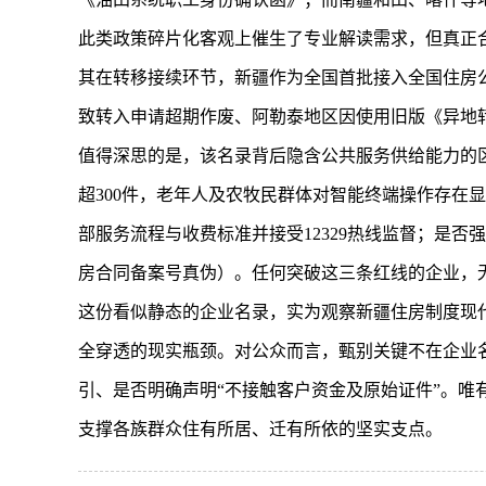
此类政策碎片化客观上催生了专业解读需求，但真正
其在转移接续环节，新疆作为全国首批接入全国住房
致转入申请超期作废、阿勒泰地区因使用旧版《异地
值得深思的是，该名录背后隐含公共服务供给能力的区
超300件，老年人及农牧民群体对智能终端操作存在
部服务流程与收费标准并接受12329热线监督；是
房合同备案号真伪）。任何突破这三条红线的企业，
这份看似静态的企业名录，实为观察新疆住房制度现
全穿透的现实瓶颈。对公众而言，甄别关键不在企业名
引、是否明确声明“不接触客户资金及原始证件”。唯
支撑各族群众住有所居、迁有所依的坚实支点。