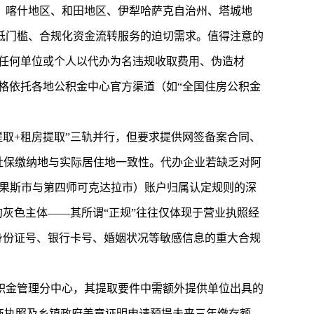
、喀什地区、和田地区、伊犁哈萨克自治州、塔城地
低门槛、合规化资金流转服务的迫切需求。值得注意的
禁任何单位或个人以代办为名违规收取费用、伪造材
格依托各地公积金中心官方渠道（如“全国住房公积金
提取+租房提取”三轨并行，但要求提供网签备案合同、
社保缴纳地与实际居住地一致性。代办企业若缺乏对阿
尔果斯市与第四师可克达拉市）账户归属认定规则的深
的灰色主体——其所谓“正规”往往仅体现于营业执照经
身份证号、银行卡号、婚姻状况等敏感信息的重大合规
积金管理分中心，其提取要件中需额外提供单位出具的
商执照及乡镇政府盖章证明申请预提未来三年缴存额。