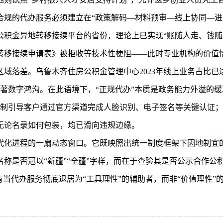
合规的代办服务必须建立在“政策解码—材料预审—线上协同—进
公积金异地转移接续平台的省份，理论上已实现“账随人走、钱随
转移接续申请表》被拒收等技术性梗阻——此时专业机构的价值
域落差。乌鲁木齐住房公积金管理中心2023年线上业务占比已达
显著数字鸿沟。在此语境下，“正规代办”本质是政务能力外溢的
否强制引导客户通过官方渠道完成人脸识别、电子签名等关键认证
无论名录如何包装，均已滑向违规边缘。
代化进程的一扇动态窗口。它既映照出统一制度框架下因地制宜
称是否冠以“新疆”“全疆”字样，而在于查验其是否公示合作公
有当代办服务彻底退居为“工具理性”的辅助者，而非“价值理性