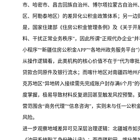
市、哈密市、昌吉回族自治州、博尔塔拉蒙古自治州
区、阿勒泰地区）的差异化公积金政策体系；另一边
是，国家住建部《住房公积金管理条例》及《关于开展
料、干扰正常业务秩序”，因此所谓“正规代办企业”
小程序”“
新疆住房公积金
APP”“各地州政务服务平
从操作逻辑看，此类机构的核心价值不在于“代为审批
贷款合同原件及银行流水；而喀什地区对南疆四地州
克苏地区“异地转入接续需先完成账户封存满6个月”
度掌握，极易导致材料反复退回甚至触发风控预警。更
营范围含“商务代理”“信息咨询”，实则未与任一公
风险。
进一步观察地域差异可见深层治理逻辑：北疆城市如
《油田系统职工身份确认函》；而南疆和田、喀什等