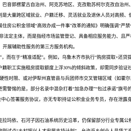
、巴音郭楞蒙古自治州、阿克苏地区、克孜勒苏柯尔克孜自治州
则是大量跨区域就业、户籍迁移、灵活就业及退休人员对高频、
住房公积金领域“高效办成一件事”改革的通知》明确强调“严
并非法定主体，而是指经市场监管登记、具备相应服务能力、且严
台”）开展辅助性服务的第三方服务机构。
”，而在于“精准适配”。例如，乌鲁木齐市执行“购房提取+还贷
户籍职工实施租房提取额度上浮30%的倾斜政策，却需同步验证
的硬性时限、或对伊犁州直管县与兵团师市交叉管辖区域（如霍
需警惕的是，部分名录中混杂打着“加急办理”“包过承诺”旗号
积金中心签署服务协议，亦无专职持证公积金业务专员，存在泄露
克拉玛依、石河子因石油系统历史沿革，仍保留部分行业专属公
地则试点“乡村振兴人才安居支持计划”，允许返乡创业人员凭工