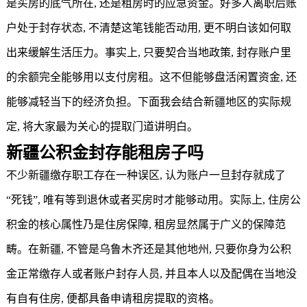
是买房的底气所在, 还是租房时的应急资金。好多人离职后账
户处于封存状态, 不清楚这笔钱能否动用, 更不明白该如何取
出来缓解生活压力。事实上, 只要契合当地政策, 封存账户里
的余额完全能够用以支付房租。这不但能够盘活闲置资金, 还
能够减轻当下的经济负担。下面我会结合新疆地区的实际规
定, 将大家最为关心的提取门道讲明白。
新疆公积金
封存能租房子吗
不少新疆缴存职工存在一种误区, 认为账户一旦封存就成了
“死钱”, 唯有等到退休或者买房时才能够动用。实际上, 住房公
积金的核心属性乃是
住房保障
, 租房显然属于广义的保障范
畴。在新疆, 不管是乌鲁木齐还是其他地州, 只要你身为公积
金正常缴存人或者
账户封存
人员, 并且本人以及配偶在当地没
有自有住房, 便都具备申请
租房提取
的资格。