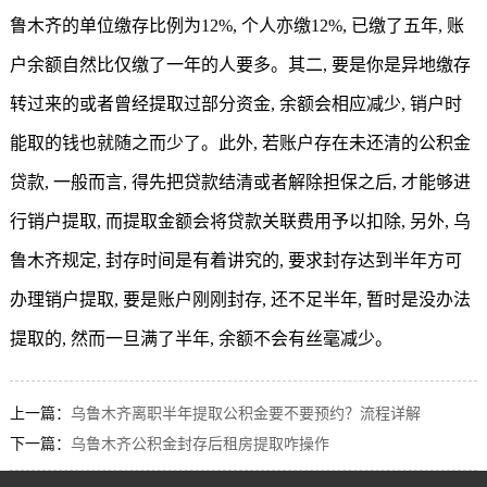
鲁木齐的单位缴存比例为12%, 个人亦缴12%, 已缴了五年, 账
户余额自然比仅缴了一年的人要多。其二, 要是你是异地缴存
转过来的或者曾经提取过部分资金, 余额会相应减少, 销户时
能取的钱也就随之而少了。此外, 若账户存在未还清的公积金
贷款, 一般而言, 得先把贷款结清或者解除担保之后, 才能够进
行销户提取, 而提取金额会将贷款关联费用予以扣除, 另外, 乌
鲁木齐规定, 封存时间是有着讲究的, 要求封存达到半年方可
办理销户提取, 要是账户刚刚封存, 还不足半年, 暂时是没办法
提取的, 然而一旦满了半年, 余额不会有丝毫减少。
上一篇：
乌鲁木齐离职半年提取公积金要不要预约？流程详解
下一篇：
乌鲁木齐公积金封存后租房提取咋操作