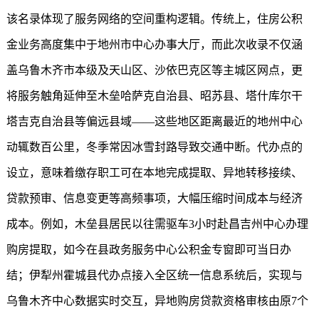
该名录体现了服务网络的空间重构逻辑。传统上，住房公积
金业务高度集中于地州市中心办事大厅，而此次收录不仅涵
盖乌鲁木齐市本级及天山区、沙依巴克区等主城区网点，更
将服务触角延伸至木垒哈萨克自治县、昭苏县、塔什库尔干
塔吉克自治县等偏远县域——这些地区距离最近的地州中心
动辄数百公里，冬季常因冰雪封路导致交通中断。代办点的
设立，意味着缴存职工可在本地完成提取、异地转移接续、
贷款预审、信息变更等高频事项，大幅压缩时间成本与经济
成本。例如，木垒县居民以往需驱车3小时赴昌吉州中心办理
购房提取，如今在县政务服务中心公积金专窗即可当日办
结；伊犁州霍城县代办点接入全区统一信息系统后，实现与
乌鲁木齐中心数据实时交互，异地购房贷款资格审核由原7个