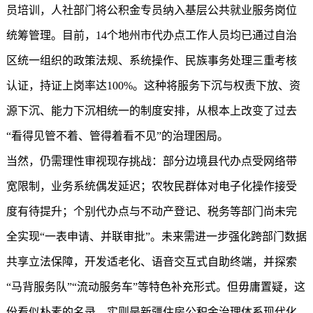
员培训，人社部门将公积金专员纳入基层公共就业服务岗位
统筹管理。目前，14个地州市代办点工作人员均已通过自治
区统一组织的政策法规、系统操作、民族事务处理三重考核
认证，持证上岗率达100%。这种将服务下沉与权责下放、资
源下沉、能力下沉相统一的制度安排，从根本上改变了过去
“看得见管不着、管得着看不见”的治理困局。
当然，仍需理性审视现存挑战：部分边境县代办点受网络带
宽限制，业务系统偶发延迟；农牧民群体对电子化操作接受
度有待提升；个别代办点与不动产登记、税务等部门尚未完
全实现“一表申请、并联审批”。未来需进一步强化跨部门数据
共享立法保障，开发适老化、语音交互式自助终端，并探索
“马背服务队”“流动服务车”等特色补充形式。但毋庸置疑，这
份看似朴素的名录，实则是
新疆住房公积金
治理体系现代化