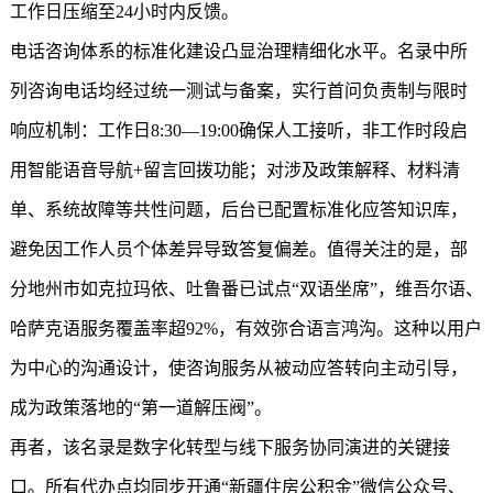
工作日压缩至24小时内反馈。
电话咨询体系的标准化建设凸显治理精细化水平。名录中所
列咨询电话均经过统一测试与备案，实行首问负责制与限时
响应机制：工作日8:30—19:00确保人工接听，非工作时段启
用智能语音导航+留言回拨功能；对涉及政策解释、材料清
单、系统故障等共性问题，后台已配置标准化应答知识库，
避免因工作人员个体差异导致答复偏差。值得关注的是，部
分地州市如克拉玛依、吐鲁番已试点“双语坐席”，维吾尔语、
哈萨克语服务覆盖率超92%，有效弥合语言鸿沟。这种以用户
为中心的沟通设计，使咨询服务从被动应答转向主动引导，
成为政策落地的“第一道解压阀”。
再者，该名录是数字化转型与线下服务协同演进的关键接
口。所有代办点均同步开通“
新疆住房公积金
”微信公众号、