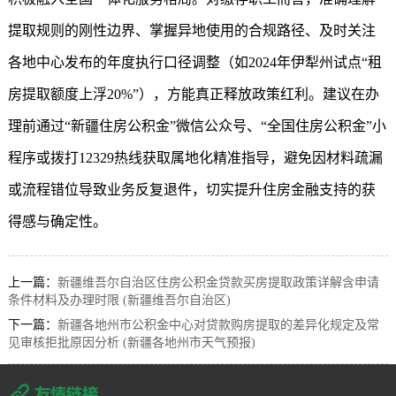
提取规则的刚性边界、掌握异地使用的合规路径、及时关注
各地中心发布的年度执行口径调整（如2024年伊犁州试点“租
房提取额度上浮20%”），方能真正释放政策红利。建议在办
理前通过“
新疆住房公积金
”微信公众号、“全国住房公积金”小
程序或拨打12329热线获取属地化精准指导，避免因材料疏漏
或流程错位导致业务反复退件，切实提升住房金融支持的获
得感与确定性。
上一篇：
新疆维吾尔自治区住房公积金贷款买房提取政策详解含申请
条件材料及办理时限 (新疆维吾尔自治区)
下一篇：
新疆各地州市公积金中心对贷款购房提取的差异化规定及常
见审核拒批原因分析 (新疆各地州市天气预报)