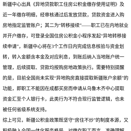
新疆中心出具《异地贷款职工住房公积金缴存使用证明》及
近一年缴存明细，经审核通过后发放贷款，贷款资金进入购
房地指定监管账户；其二为“转移接续”——职工已在内地就业
并开户缴存，可登录全国住房公积金小程序发起“异地转移接
续申请”，新疆中心将在3个工作日内完成信息核验与资金划
转，转入金额含本金及对应利息，到账后纳入当地账户统一
管理，后续提取、贷款均按购房地政策执行。需要特别提醒
的是，目前全国尚未实现“异地购房直接提取新疆账户余额”的
功能，即职工不能因在成都买房而申请从乌鲁木齐中心提取
资金汇至个人银行卡，此类行为不符合现行监管逻辑，也未
被任何省级系统支持。
综上可见，
新疆公积金
政策既坚守“房住不炒”的制度本源，又
积极融入全国一体化服务格局。对缴存职工而言，准确理解