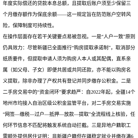
年度实际偿还的贷款本息总额，且提取后账户须至少保留三
个月缴存额作为保底余额——这一规定旨在防范账户空转风
险，保障制度可持续性。
在操作层面存在若干关键要点易被忽视。一是“人户一致”原则
仍具效力：尽管新疆已全面推行“购房提取承诺制”，取消部分
纸质要件，但提取申请人须为购房人本人或其配偶，直系亲
属（如父母、子女）即便共居或共同还款，亦不能以购房名
义提取，除非办理了产权共有登记并同步缴存公积金。二是
二手房交易中的“资金闭环”要求趋严：自2022年起，全疆14个
地州市均接入自治区级公积金监管平台，对二手房交易实施
“网签—缴税—过户—抵押—放款—提取”全流程线上核验，任
何环节信息不匹配将触发系统自动拦截。三是异地户籍职工
需额外提供居住证明：非新疆户籍但在疆稳定就业并缴存满6