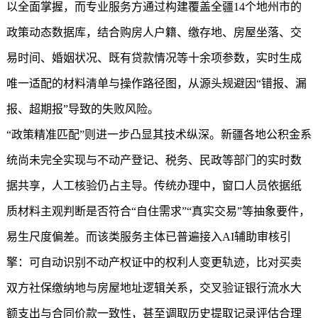
以全面掌握，而专业服务方通过构建覆盖全疆14个地州市的
政策动态数据库，结合购房人户籍、缴存地、房屋坐落、交
易时间、婚姻状况、既有贷款情况等十余项参数，实时生成
唯一适配的材料清单与操作路径图，从源头规避因“错报、漏
报、超期报”导致的失败风险。
“政策精准匹配”则进一步凸显其技术纵深。新疆各地公积金系
统尚未完全实现与不动产登记、税务、民政等部门的实时数
据共享，人工核验仍占主导。传统办理中，窗口人员依据纸
质材料主观判断是否符合“自住需求”“真实交易”等抽象要件，
易生尺度偏差。而该类服务主体已普遍接入AI辅助审核引
擎：可自动识别不动产权证中的权利人变更轨迹，比对买卖
双方社保缴纳地与房屋地址逻辑关系，交叉验证银行流水大
额支出与合同价款一致性，甚至调取历史提取记录评估合理