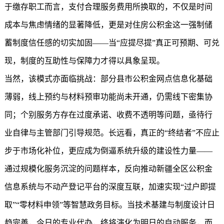
于缴存职工而言，支付合理服务费用所换取的，不仅是时间
成本与焦虑情绪的显著降低，更是对住房公积金这一强制储
蓄制度信任感的切实加固——当“应提尽提”真正可预期、可兑
现，制度的互助性与保障力才得以具象呈现。
当然，该模式亦面临挑战：部分县市公积金网点信息化基础
薄弱，线上预约与材料预审功能尚未开通，仍需线下密集协
同；个别服务方存在过度承诺、收费不透明等问题，亟待行
业自律与主管部门引导规范。长远看，真正的“终结者”不应止
步于市场化补位，更应成为倒逼系统升级的建设性力量——
通过规模化服务沉淀的问题样本，反向推动新疆全区公积金
信息系统与不动产登记平台的深度互联，加速实现“过户即提
取”“零材料申领”等智慧政务目标。当技术基建与制度设计日
趋完善，今日的专业代办，终将演化为明日的自动服务，而