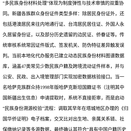
“多民族身份材料处理”体现为制度弹性与技术审慎的双重协
同。新疆各族群众身份证件类型多样：除居民身份证外，还
包括港澳居民来往内地通行证、台湾居民居住证、外国人永
久居留身份证，以及部分历史遗留的边民证、侨眷证等。传
统审核系统常因证件版式、签发机关、防伪特征差异触发误
判。当前本地化代办服务已建立动态民族身份材料图谱数据
库，涵盖47类常见少数民族户籍及跨境流动证件样本，并与
公安、民政、出入境管理部门实现加密数据核验接口。当一
名哈萨克族群众持1998年版哈萨克斯坦国籍证书（注明其中
国新疆出生信息）申请提取时，系统不直接拒审，而是启动
“民族身份溯源校验”流程：调取其早年在塔城地区办理的《归
国华侨证明》电子档案，交叉比对出生地、亲属关系链、社
保缴纳记录等多源数据，最终确认其符合“具有中国户籍历史