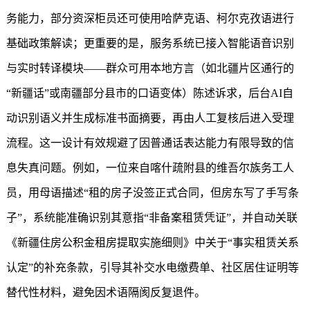
务能力，部分资深柜员还可使用哈萨克语、柯尔克孜语进行
基础政策解读；更重要的是，服务系统已接入智能语音识别
与实时转译模块——群众可用本地方言（如北疆片区通行的
“新疆话”或南疆部分县市的口语变体）陈述诉求，后台AI自
动识别语义并生成标准书面摘要，再由人工复核后进入受理
流程。这一设计有效规避了因普通话表达能力有限导致的信
息失真问题。例如，一位来自喀什疏附县的维吾尔族务工人
员，用母语描述“租的房子没签正式合同，但房东写了手写条
子”，系统能准确识别其意指“非备案租赁凭证”，并自动关联
《
新疆住房公积金
租房提取实施细则》中关于“事实租赁关系
认定”的补充条款，引导其补交水电缴费单、社区居住证明等
替代性材料，避免因术语隔阂反复退件。