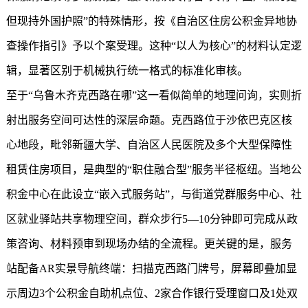
但现持外国护照”的特殊情形，按《自治区住房公积金异地协
查操作指引》予以个案受理。这种“以人为核心”的材料认定逻
辑，显著区别于机械执行统一格式的标准化审核。
至于“乌鲁木齐克西路在哪”这一看似简单的地理问询，实则折
射出服务空间可达性的深层命题。克西路位于沙依巴克区核
心地段，毗邻新疆大学、自治区人民医院及多个大型保障性
租赁住房项目，是典型的“职住融合型”服务半径枢纽。当地公
积金中心在此设立“嵌入式服务站”，与街道党群服务中心、社
区就业驿站共享物理空间，群众步行5—10分钟即可完成从政
策咨询、材料预审到现场办结的全流程。更关键的是，服务
站配备AR实景导航终端：扫描克西路门牌号，屏幕即叠加显
示周边3个公积金自助机点位、2家合作银行受理窗口及1处双