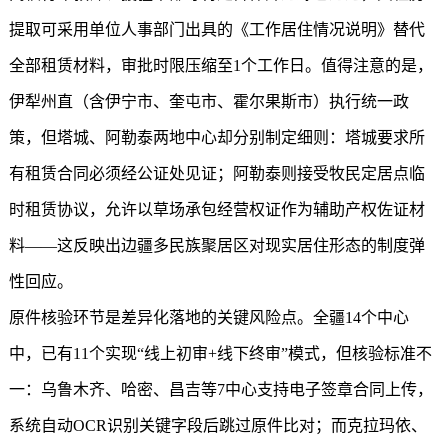
提取可采用单位人事部门出具的《工作居住情况说明》替代
全部租赁材料，审批时限压缩至1个工作日。值得注意的是，
伊犁州直（含伊宁市、奎屯市、霍尔果斯市）执行统一政
策，但塔城、阿勒泰两地中心却分别制定细则：塔城要求所
有租赁合同必须经公证处见证；阿勒泰则接受牧民定居点临
时租赁协议，允许以草场承包经营权证作为辅助产权佐证材
料——这反映出边疆多民族聚居区对现实居住形态的制度弹
性回应。
原件核验环节是差异化落地的关键风险点。全疆14个中心
中，已有11个实现“线上初审+线下终审”模式，但核验标准不
一：乌鲁木齐、哈密、昌吉等7中心支持电子签章合同上传，
系统自动OCR识别关键字段后跳过原件比对；而克拉玛依、