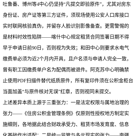
吐鲁番、博州等4中心仍坚持“凡提交即验原件”，尤其对房东
身份证、房产证等第三方证件，须现场使用公安人口库接口
实时联网核验真伪，并留存人脸识别影像备查。更需警惕的
是材料时效性陷阱——喀什中心规定租赁合同签署日期不得
早于申请日前90日，否则视为失效；和田中心则要求水电气
缴费单必须为近2个月内开具，且户名须与申请人完全一致，
曾有职工因缴费单户名为配偶而被退件。阿克苏中心明确禁
止使用PDF扫描件替代纸质原件，所有复印件须在公积金柜台
当面加盖“与原件核对无误”红章，否则视同未提交。
上述差异本质上源于三重张力：一是法定权限与属地治理的
张力——《住房公积金管理条例》仅原则性授权地方制定实
施细则，各地据此结合财政承受力、租赁市场发育度、信息
化基础作出适配；二是统一监管与多元现实的张力——南疆