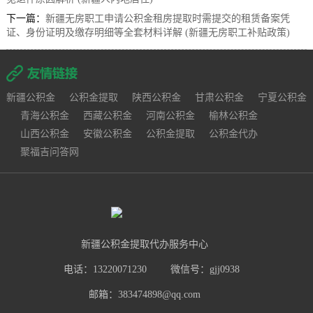
下一篇：
新疆无房职工申请公积金租房提取时需提交的租赁备案凭
证、身份证明及缴存明细等全套材料详解 (新疆无房职工补贴政策)
新疆公积金
公积金提取
陕西公积金
甘肃公积金
宁夏公积金
青海公积金
西藏公积金
河南公积金
榆林公积金
山西公积金
安徽公积金
公积金提取
公积金代办
聚福吉问答网
新疆公积金提取代办服务中心
电话：13220071230
微信号：gjj0938
邮箱：383474898@qq.com