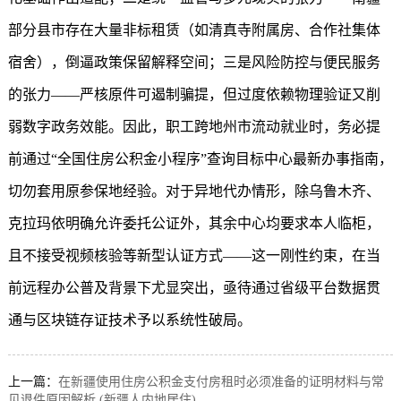
部分县市存在大量非标租赁（如清真寺附属房、合作社集体
宿舍），倒逼政策保留解释空间；三是风险防控与便民服务
的张力——严核原件可遏制骗提，但过度依赖物理验证又削
弱数字政务效能。因此，职工跨地州市流动就业时，务必提
前通过“全国住房公积金小程序”查询目标中心最新办事指南，
切勿套用原参保地经验。对于异地代办情形，除乌鲁木齐、
克拉玛依明确允许委托公证外，其余中心均要求本人临柜，
且不接受视频核验等新型认证方式——这一刚性约束，在当
前远程办公普及背景下尤显突出，亟待通过省级平台数据贯
通与区块链存证技术予以系统性破局。
上一篇：
在新疆使用住房公积金支付房租时必须准备的证明材料与常
见退件原因解析 (新疆人内地居住)