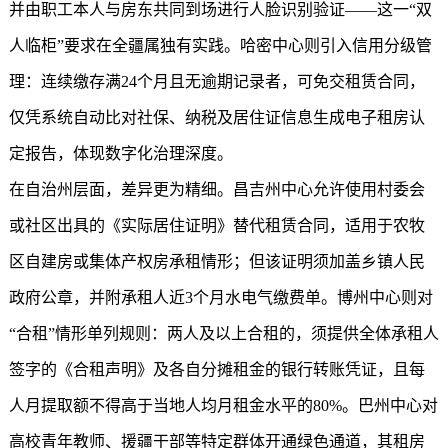
并由职工本人与房东共同到场进行人脸识别验证——这一“双
人临柜”要求在全疆属独有实践。哈密中心则引入信用分级管
理：连续缴存满24个月且无逾期记录者，可免交租赁合同，
仅凭系统自动比对社保、纳税及居住证信息生成电子租房认
定报告，体现数字化治理深度。
在自治州层面，差异更为精细。昌吉州中心允许使用村委会
或社区出具的《实际居住证明》替代租赁合同，适用于农牧
区自建房或集体产权房承租情形；但该证明须加盖乡镇人民
政府公章，并附承租人近3个月水电气缴费单。博州中心则对
“合租”情形单列规则：两人及以上合租的，须提供全体承租人
签字的《合租声明》及各自分摊租金的银行转账凭证，且每
人月提取额不得高于当地人均月租金水平的80%。巴州中心对
高校青年教师、援疆干部等特定群体开通绿色通道，其租房