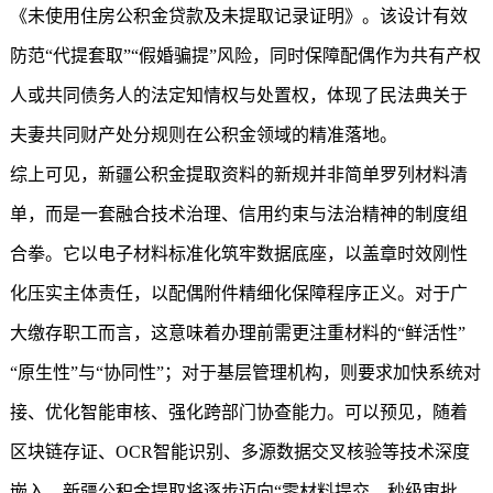
《未使用住房公积金贷款及未提取记录证明》。该设计有效
防范“代提套取”“假婚骗提”风险，同时保障配偶作为共有产权
人或共同债务人的法定知情权与处置权，体现了民法典关于
夫妻共同财产处分规则在公积金领域的精准落地。
综上可见，
新疆公积金
提取资料的新规并非简单罗列材料清
单，而是一套融合技术治理、信用约束与法治精神的制度组
合拳。它以电子材料标准化筑牢数据底座，以盖章时效刚性
化压实主体责任，以配偶附件精细化保障程序正义。对于广
大缴存职工而言，这意味着办理前需更注重材料的“鲜活性”
“原生性”与“协同性”；对于基层管理机构，则要求加快系统对
接、优化智能审核、强化跨部门协查能力。可以预见，随着
区块链存证、OCR智能识别、多源数据交叉核验等技术深度
嵌入，
新疆公积金
提取将逐步迈向“零材料提交、秒级审批、