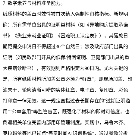
升数字素养与材料准备能力。
纸质材料的盖章时效性被首次纳入强制性审核指标。新规明
确：所有需单位出具的证明类材料（如《异地购房提取承诺
书》《失业未就业证明》《困难职工认定表》），其落款日
期距提交申请日不得超过30个自然日；涉及政府部门出具的
证明（如民政部门开具的低保/特困证明、卫健部门出具的重
大疾病诊断书），有效期则严格限定为90日内。尤为关键的
是，所有纸质材料所加盖公章必须为“鲜章”，即现场加盖、印
油未干、轮廓清晰可辨的实体红章，电子章、复印章、彩色
打印章一律无效。这一规定直指过去长期存在的“过期证明滥
用”“公章套用”等监管盲区，既强化了材料的即时可信度，也
倒逼相关单位完善内部用印管理制度。实践中，乌鲁木齐、
克拉玛依等地已试点“盖章时间AI识别系统”，通过图像分析