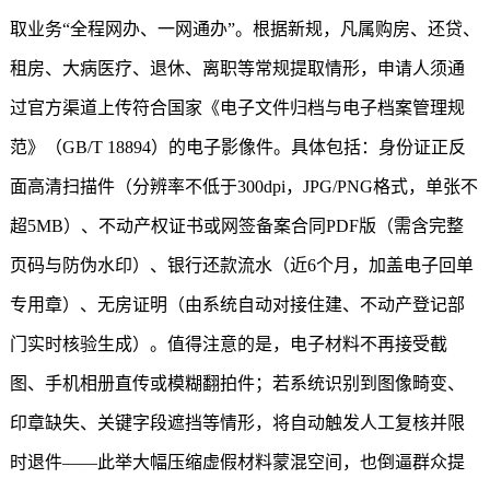
取业务“全程网办、一网通办”。根据新规，凡属购房、还贷、
租房、大病医疗、退休、离职等常规提取情形，申请人须通
过官方渠道上传符合国家《电子文件归档与电子档案管理规
范》（GB/T 18894）的电子影像件。具体包括：身份证正反
面高清扫描件（分辨率不低于300dpi，JPG/PNG格式，单张不
超5MB）、不动产权证书或网签备案合同PDF版（需含完整
页码与防伪水印）、银行还款流水（近6个月，加盖电子回单
专用章）、无房证明（由系统自动对接住建、不动产登记部
门实时核验生成）。值得注意的是，电子材料不再接受截
图、手机相册直传或模糊翻拍件；若系统识别到图像畸变、
印章缺失、关键字段遮挡等情形，将自动触发人工复核并限
时退件——此举大幅压缩虚假材料蒙混空间，也倒逼群众提