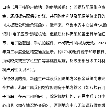
口簿（用于核验户籍地与购房地关系）；若提取配偶账户资
金，还须提供配偶身份证、共同购房声明及配偶单位出具的
《未
提取公积金
承诺函》。近年来，乌鲁木齐中心试点“人脸
识别+电子签章”远程核验，但纸质材料仍须加盖出具单位红
章，电子版截图、手机拍照件、PS修改件均视为无效。2023
年第三季度全区稽查通报显示，约17%的退件源于印章模糊、
页码缺失或签字栏空白等基础性瑕疵，反映出部分职工对材
料严肃性认识不足。
值得强调的是，新疆生产建设兵团与地方公积金系统尚未完
全并轨，若职工属兵团缴存但购房于地方辖区（如八师石河
子市职工在昌吉州购房），除常规材料外，还需由兵团分中
心出具《缴存情况协查函》，否则地方中心无法调取原始缴