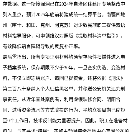
存数据。这一衔接漏洞已在2024年自治区住建厅专项整改中
列入重点，预计2025年底前将建成统一结算平台。南疆四地
州（喀什、和田、克州、阿克苏）对少数民族职工提供双语
材料指导服务，可申领维汉对照版《提取材料清单指引》，
有效降低语言障碍导致的反复补正率。
最后需指出，所有专项证明材料均须留存原件扫描件进入电
子档案系统，保存期限不少于30年。一旦查实伪造、变造材
料，不仅立即冻结账户、追回已提资金，还将依据《刑法》
第二百八十条纳入个人征信黑名单，并移送公安机关追究刑
事责任。从近年查处案例看，利用虚假装修合同、阴阳合
同、过桥资金流水等方式骗提的行为，平均立案周期已缩短
至9个工作日，技术反制能力显著提升。因此，职工在准备材
料时，与其寻求“捷径”，不如主动对接缴存地中心官网公布的