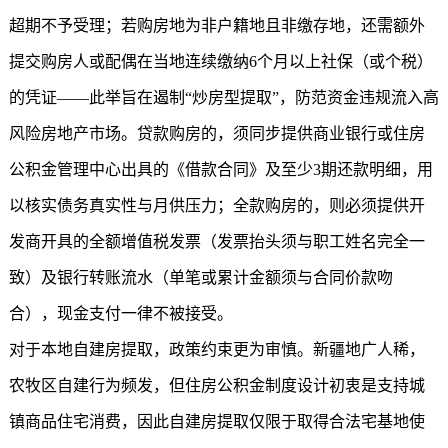
超期不予受理；若购房地为非户籍地且非缴存地，还需额外
提交购房人或配偶在当地连续缴纳6个月以上社保（或个税）
的凭证——此举旨在遏制“炒房型提取”，防范资金违规流入高
风险房地产市场。贷款购房的，须同步提供商业银行或住房
公积金管理中心出具的《借款合同》及至少3期还款明细，用
以核实债务真实性与月供压力；全款购房的，则必须提供开
发商开具的全额增值税发票（发票抬头须与职工姓名完全一
致）及银行转账流水（单笔或累计金额须与合同价款吻
合），现金支付一律不被接受。
对于本地自建房提取，政策约束更为审慎。新疆地广人稀，
农牧区自建行为频发，但住房公积金制度设计初衷是支持城
镇商品住宅消费，因此自建房提取仅限于取得合法宅基地使