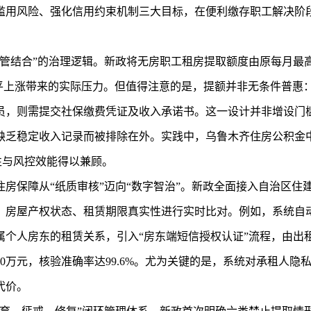
滥用风险、强化信用约束机制三大目标，在便利缴存职工解决阶
结合”的治理逻辑。新政将无房职工租房提取额度由原每月最高15
水平上涨带来的实际压力。但值得注意的是，提额并非无条件普惠：
员，则需提交社保缴费凭证及收入承诺书。这一设计并非增设门
缺乏稳定收入记录而被排除在外。实践中，乌鲁木齐住房公积金中
性与风控效能得以兼顾。
房保障从“纸质审核”迈向“数字智治”。新政全面接入自治区住
、房屋产权状态、租赁期限真实性进行实时比对。例如，系统自
属个人房东的租赁关系，引入“房东端短信授权认证”流程，由出
80万元，核验准确率达99.6%。尤为关键的是，系统对承租人
代价。