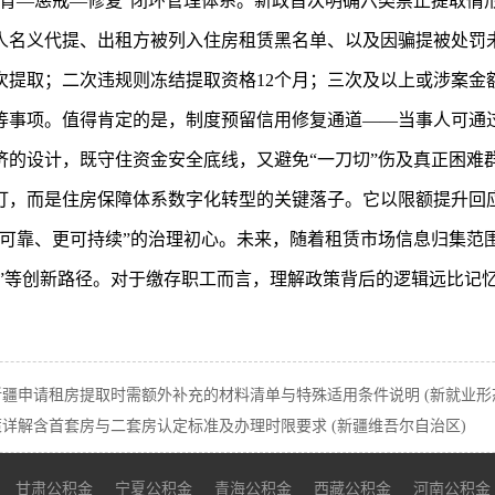
教育—惩戒—修复”闭环管理体系。新政首次明确六类禁止提取情
人名义代提、出租方被列入住房租赁黑名单、以及因骗提被处罚未
提取；二次违规则冻结提取资格12个月；三次及以上或涉案金额
等事项。值得肯定的是，制度预留信用修复通道——当事人可通
济的设计，既守住资金安全底线，又避免“一刀切”伤及真正困难
订，而是住房保障体系数字化转型的关键落子。它以限额提升回
更可靠、更可持续”的治理初心。未来，随着租赁市场信息归集范
审”等创新路径。对于缴存职工而言，理解政策背后的逻辑远比记
疆申请租房提取时需额外补充的材料清单与特殊适用条件说明 (新就业形
策详解含首套房与二套房认定标准及办理时限要求 (新疆维吾尔自治区)
甘肃公积金
宁夏公积金
青海公积金
西藏公积金
河南公积金