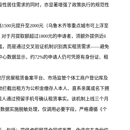
段性居住需求的同时，亦显著增强了政策执行的规范性
00元提升至2000元（乌鲁木齐等重点城市可上浮至
对于月提取额超过1800元的申请者，须额外提供近6
槛，而是通过交叉验证机制识别真实租赁需求——避免
心数据显示，约72%的申请人仍可凭原有身份证、租
建厅房屋租赁备案平台、市场监管个体工商户登记库及
动拦截出租方为公积金缴存人本人、直系亲属或名下拥
租人通过预留手机号确认租赁事实。该机制上线三个月
隐私数据实施脱敏处理，仅调用必要字段，严格遵循《个