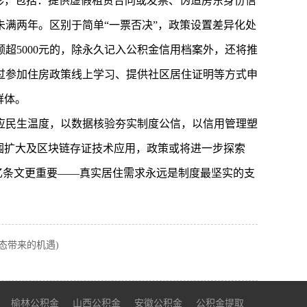
形，包括：提供虚假租赁合同或发票、伪造房东身份信
满两年。区别于简单“一票否决”，政策设置差异化处
超5000元的，除永久记入公积金信用档案外，还将推
过参加住房政策线上学习、提供社区居住证明等方式申
群体。
应民生温度，以数据核验夯实制度公信，以信用管理塑
围扩大及区块链存证技术应用，政策或将进一步探索
忆条文更重要——真实居住需求永远是制度最坚实的支
态带来的机遇)
榆林公积金
山西公积金
安徽公积金
公积金提取