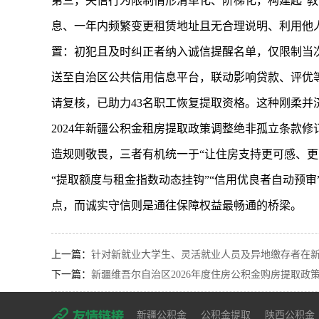
第三，失信行为限制情形清单化、阶梯化，构建起“
息、一年内频繁变更租赁地址且无合理说明、利用他
置：初犯且及时纠正者纳入诚信提醒名单，仅限制当次
送至自治区公共信用信息平台，联动影响贷款、评优
请复核，已助力43名职工恢复提取资格。这种刚柔并
2024年
新疆公积金
租房提取政策调整绝非孤立条款修
造规则敬畏，三者有机统一于“让住房支持更可感、
“提取额度与租金指数动态挂钩”“信用优良者自动预
点，而诚实守信则是通往保障权益最畅通的桥梁。
上一篇：
针对新就业大学生、灵活就业人员及异地缴存者在新
下一篇：
新疆维吾尔自治区2026年度住房公积金购房提取政
新疆公积金
公积金提取
陕西公积金