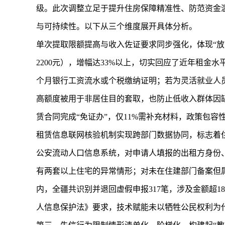
级。此次调整立足于提升住房保障精准性、防范资金
与可持续性。以下从三个维度展开具体分析。
单次提取限额提高与收入佐证要求同步强化，体现“放管
2200元），增幅达33%以上，切实回应了近年租金
个月银行工资流水或个税缴纳证明；若为灵活就业人
高额度被用于非居住目的套取，也防止低收入群体因
赁合同完成“免证办”，仅11%需补充材料，政策包容
租赁信息联网核验机制实现跨部门数据协同，标志着住
公安流动人口信息系统，对申请人填报的出租方身份
有两套以上住宅的异常情形；对未在住建部门备案但
内，全疆共识别并退回虚假申报317笔，涉及金额超1
人信息保护法》要求，技术赋能未以牺牲公民权利为