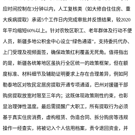
应时间控制在3分钟以内，人工复核类（如大修自住住房、重
大疾病提取）承诺5个工作日内完成审批并反馈结果，较2020
年平均缩短60%以上。针对农牧区职工、老年群体及行动不便
人员，新疆多地公积金中心设立“绿色通道”，支持委托代办、
上门受理及视频面签，确保政策红利覆盖无死角。值得指出
的是，新疆各统筹地区虽执行全区统一的政策框架，但在额
度标准、材料细节及辅助证明要求上存在合理差异，例如阿
勒泰地区对牧民定居房提取开通专项通道，巴州对援疆干部
购房提取放宽时限至三年内；这既体现政策刚性约束，也彰
显治理弹性温度。最后需提醒广大职工，所有提取行为必须
基于真实住房消费，虚构租赁、伪造合同、拆分购房等违规
操作一经查实，将被记入个人信用档案，责令退回资金，并