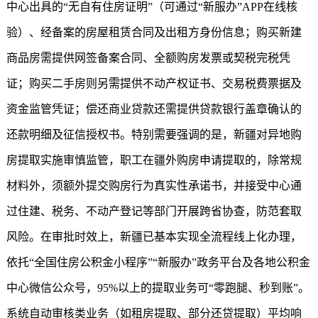
中心出具的“无自有住房证明”（可通过“新服办”APP在线核
验）、经备案的房屋租赁合同及出租方身份信息；购买新建
商品房需提供网签备案合同、全额购房发票或契税完税凭
证；购买二手房则另需提供不动产权证书、交易税费票据及
资金监管凭证；偿还商业贷款还需提供贷款银行盖章确认的
还款明细及征信授权书。特别需要强调的是，新疆对异地购
房提取实施审慎监管，职工在疆外购房申请提取的，除常规
材料外，须额外提交购房行为真实性承诺书，并接受中心通
过住建、税务、不动产登记等部门开展跨省协查，防范套取
风险。在审批时效上，新疆已基本实现全流程线上化办理，
依托“全国住房公积金小程序”“新服办”政务平台及各地公积金
中心微信公众号，95%以上的提取业务可“零跑腿、秒到账”。
系统自动审核类业务（如租房提取、部分还贷提取）平均响