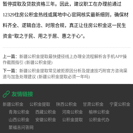
暂停提取及贷款资格三年。因此，建议职工在办理前通过
12329住房公积金热线或属地中心官网核实最新细则，确保材
料齐全、逻辑自洽、时限合规，真正让住房公积金这一民生
资金“取之于民、用之于居、惠之于心”。
上一篇：
新疆公积金提取最快捷径线上办理全流程解析含手机APP操
作截图指引 (新疆公积金提)
下一篇：
新疆公积金提取常见被拒原因分析及提速技巧附官方咨询渠
道与加急处理建议 (新疆公积金提取必须一年吗)
新疆公积金
公积金提取
陕西公积金
甘肃公积金
宁夏公积金
青海公积金
西藏公积金
河南公积金
榆林公积金
山西公积金
安徽公积金
公积金提取
公积金代办
聚福吉问答网