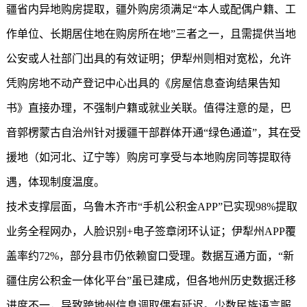
疆省内异地购房提取，疆外购房须满足“本人或配偶户籍、工
作单位、长期居住地在购房所在地”三者之一，且需提供当地
公安或人社部门出具的有效证明；伊犁州则相对宽松，允许
凭购房地不动产登记中心出具的《房屋信息查询结果告知
书》直接办理，不强制户籍或就业关联。值得注意的是，巴
音郭楞蒙古自治州针对援疆干部群体开通“绿色通道”，其在受
援地（如河北、辽宁等）购房可享受与本地购房同等提取待
遇，体现制度温度。
技术支撑层面，乌鲁木齐市“手机公积金APP”已实现98%提取
业务全程网办，人脸识别+电子签章闭环认证；伊犁州APP覆
盖率约72%，部分县市仍依赖窗口受理。数据互通方面，“
新
疆住房公积金
一体化平台”虽已建成，但各地州历史数据迁移
进度不一，导致跨地州信息调取偶有延迟。少数民族语言服