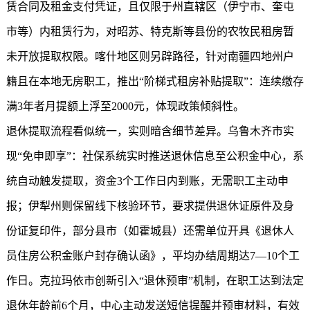
赁合同及租金支付凭证，且仅限于州直辖区（伊宁市、奎屯
市等）内租赁行为，对昭苏、特克斯等县份的农牧民租房暂
未开放提取权限。喀什地区则另辟路径，针对南疆四地州户
籍且在本地无房职工，推出“阶梯式租房补贴提取”：连续缴存
满3年者月提额上浮至2000元，体现政策倾斜性。
退休提取流程看似统一，实则暗含细节差异。乌鲁木齐市实
现“免申即享”：社保系统实时推送退休信息至公积金中心，系
统自动触发提取，资金3个工作日内到账，无需职工主动申
报；伊犁州则保留线下核验环节，要求提供退休证原件及身
份证复印件，部分县市（如霍城县）还需单位开具《退休人
员住房公积金账户封存确认函》，平均办结周期达7—10个工
作日。克拉玛依市创新引入“退休预审”机制，在职工达到法定
退休年龄前6个月，中心主动发送短信提醒并预审材料，有效