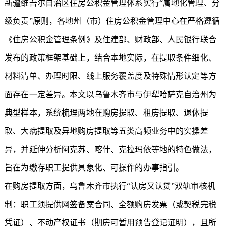
新疆维吾尔自治区住房公积金管理体系实行“属地化管理、分
级负责”原则，各地州（市）住房公积金管理中心在严格遵循
《住房公积金管理条例》及住建部、财政部、人民银行联合
发布的政策框架基础上，结合本地实际，在提取条件细化、
材料清单、办理时限、线上服务覆盖度及特殊情形认定等方
面存在一定差异。本文以乌鲁木齐市与伊犁哈萨克自治州为
典型样本，系统梳理两地在购房提取、租房提取、退休提
取、大病提取及异地购房提取等五类高频业务中的实操差
异，并延伸分析阿克苏、喀什、克拉玛依等地的特色做法，
旨在为缴存职工提供具象化、可操作的办事指引。
在购房提取方面，乌鲁木齐市执行“认房又认贷”双轨审核机
制：职工须提供网签备案合同、全额购房发票（或契税完税
凭证）、不动产权证书（期房可暂用预告登记证明），且所