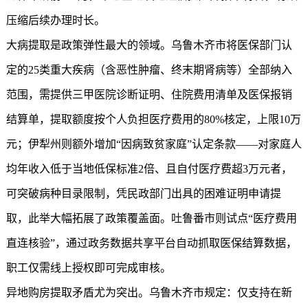
压缩后续办理时长。
大病提取是政策弹性最大的领域。乌鲁木齐市将医保部门认
定的25类重大疾病（含恶性肿瘤、终末期肾病等）全部纳入
范围，需提供三甲医院诊断证明、住院费用清单及医保报销
结算单，提取额度按个人负担医疗费用的80%核定，上限10万
元；伊犁州则额外增加“因病致贫家庭”认定条款——对家庭人
均年收入低于当地低保标准2倍、且自付医疗费超3万元者，
可突破病种目录限制，凭民政部门出具的困难证明申请提
取，此举大幅拓展了政策覆盖面。吐鲁番市则试点“医疗费用
直连核验”，通过政务数据共享平台自动抓取医保结算数据，
职工仅需线上授权即可完成审核。
异地购房提取矛盾尤为突出。乌鲁木齐市规定：仅支持在新