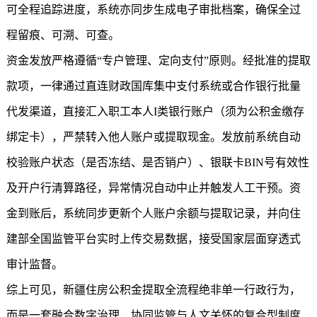
可全程追踪进度，系统亦同步生成电子审批档案，确保全过
程留痕、可溯、可查。
资金发放严格遵循“专户管理、定向支付”原则。经批准的提取
款项，一律通过直连财政国库集中支付系统或合作银行批量
代发渠道，直接汇入职工本人I类银行账户（须为公积金缴存
绑定卡），严禁转入他人账户或提取现金。发放前系统自动
校验账户状态（是否冻结、是否销户）、银联卡BIN号有效性
及开户行清算路径，异常情况自动中止并触发人工干预。资
金到账后，系统同步更新个人账户余额与提取记录，并向住
建部全国监管平台实时上传交易数据，接受国家层面穿透式
审计监督。
综上可见，
新疆住房公积金
提取全流程绝非单一行政行为，
而是一套融合数字治理、协同监管与人文关怀的复合型制度