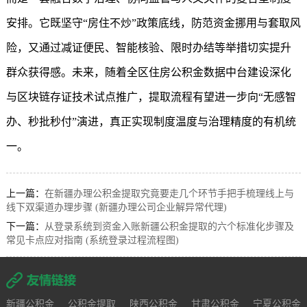
安排。它既坚守“房住不炒”政策底线，防范资金挪用与套取风
险，又通过减证便民、智能核验、限时办结等举措切实提升
群众获得感。未来，随着全区住房公积金数据中台建设深化
与区块链存证技术试点推广，提取流程有望进一步向“无感智
办、秒批秒付”演进，真正实现制度温度与治理精度的有机统
一。
上一篇：
在新疆办理公积金提取究竟要走几个环节手把手梳理线上与
线下双渠道办理步骤 (新疆办理公司企业解异常代理)
下一篇：
从登录系统到资金入账新疆公积金提取的六个标准化步骤及
常见卡点应对指南 (系统登录过程流程图)
新疆公积金
公积金提取
陕西公积金
甘肃公积金
宁夏公积金