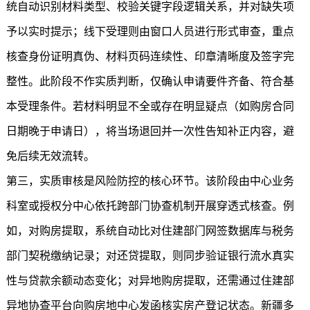
统自动识别材料类型、校验关键字段逻辑关系，并对缺失项
予以实时提示；线下受理则由窗口人员进行形式审查，重点
核查身份证明真伪、材料页码连续性、印章清晰度及签字完
整性。此阶段不作实质判断，仅确认申请要件齐备、符合基
本受理条件。若材料明显不全或存在明显疑点（如购房合同
日期晚于申请日），将当场退回并一次性告知补正内容，避
免后续无效流转。
第三，实质审核是风险防控的核心环节。该阶段由中心业务
科室或授权分中心依托跨部门协查机制开展穿透式核查。例
如，对购房提取，系统自动比对住建部门网签数据库与税务
部门契税缴纳记录；对还贷提取，则同步验证银行流水真实
性与贷款余额动态变化；对异地购房提取，还需通过住建部
异地协查平台向购房地中心发函核实房产登记状态。新疆多