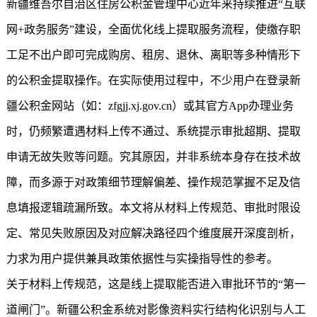
新疆维吾尔自治区住房公积金管理中心近年来持续推进“互联
网+政务服务”建设，全面优化线上提取服务流程，使缴存职
工足不出户即可完成购房、租房、退休、离职等多种情形下
的公积金提取操作。在实际使用过程中，不少用户在登录
新
疆公积金
网站（如：zfgjj.xj.gov.cn）或其官方App办理业务
时，仍频繁遭遇材料上传不通过、系统提示审批超期、提取
申请无故失败等问题。究其原因，并非系统本身存在技术故
障，而多源于对政策细节理解偏差、操作规范掌握不足及信
息填报逻辑疏漏所致。本文将从材料上传规范、审批时限设
定、常见失败原因及对应解决路径四个维度展开深度剖析，
力求为用户提供兼具政策依据性与实操指导性的参考。
关于材料上传规范，这是线上提取能否进入审批环节的“第一
道闸门”。
新疆公积金
系统对影像资料实行结构化识别与人工