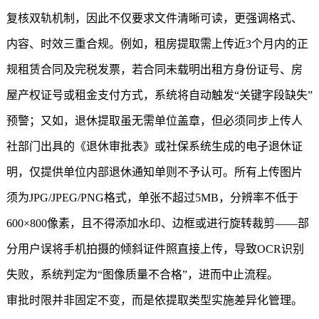
复核双轨机制，因此不仅要求文件清晰可读，更强调格式、
内容、时效三重合规。例如，租房提取需上传近3个月内的正
规租赁合同及完税发票，若合同未载明出租方身份证号、房
屋产权证号或租金支付方式，系统将自动触发“关键字段缺失”
预警；又如，退休提取虽无需单位盖章，但必须同步上传人
社部门出具的《退休审批表》或社保系统生成的电子退休证
明，仅提供单位内部退休通知单则不予认可。所有上传图片
须为JPG/JPEG/PNG格式，单张不超过5MB，分辨率不低于
600×800像素，且不得添加水印、边框或进行旋转裁剪——部
分用户误将手机拍摄的倾斜证件照直接上传，导致OCR识别
失败，系统判定为“图像质量不合格”，进而中止流程。
审批时限并非固定不变，而是依提取类型实施差异化管理。