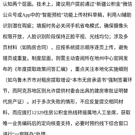
认知两个层面。技术上，建议用户提前通过“
新疆公积金
”微信
公众号或App中的“智能预检”功能上传材料草稿，利用AI辅助
识别潜在瑕疵；填报时务必关闭手机省电模式，确保摄像头
权限开放，人脸识别阶段保持正脸平视、光线均匀；涉及多
页材料（如购房合同），应按系统提示顺序逐页上传，避免
错页或重复。制度层面，则需主动查阅所在地州中心官网发
布的《年度提取政策问答汇编》，重点关注本地化实施细则
（如乌鲁木齐市对租房提取增设“本市无房承诺书”强制签署环
节，而阿克苏地区则允许提供村委会出具的建房审批证明替
代房产证）。对于多次失败的情形，不应反复提交相同材
料，而应拨打12329住房公积金热线转接属地人工坐席，获取
唯一业务编码后的定向核查支持，必要时预约线下综合窗口
进行“一窗联办”处理。