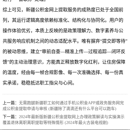
综上可见，新疆公积金网上提取服务的成熟度已处于全国前
列，其运行逻辑高度依赖标准化、结构化与协同化。用户的
操作体验优劣，本质上反映的是政策理解力、数字素养与公
共服务响应机制之间的动态适配水平。唯有摒弃“提交即等待”
的被动思维，建立“审前自查—精准上传—过程追踪—闭环反
馈”的主动治理意识，方能真正释放数字化红利，让住房保障
的温度，经由每一帧合规影像、每一次准确选择、每一份真
实承诺，稳稳抵达职工指尖与心间。
上一篇：
无需跑腿新疆职工如何通过手机公积金APP或政务服务网完
成公积金提取申请与审核 (新疆除了滴滴还有什么平台可以跑车)
下一篇：
2024年最新版新疆公积金提取网上办理政策解读与实操演示
覆盖退休离职离职提取等特殊情形 (2024年最火古装电视剧)