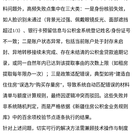
料问题外，高频失败点集中在三大类：一是身份核验失效，
如人脸识别未通过（背景光过强、佩戴眼镜反光、面部遮挡
超过1/3）、银行卡预留信息与公积金系统登记姓名/身份证号
不一致；二是账户状态异常，包括当前账户处于封存未启
封、异地转移接续未完成、存在未结清的公积金贷款逾期记
录，或同一自然年内已达到该提取事由的次数上限（如租房
提取每年限办一次）；三是政策适配错误，典型如将“建造自
住住房”误选为“购买存量房”，导致系统自动匹配错误的材料
清单与额度计算规则，最终因逻辑冲突而驳回。这些失败并
非系统随机判定，而是严格依据《
新疆住房公积金
业务规则
库》中的百余项校验节点逐条执行的结果。
针对上述问题，切实可行的解决方法需兼顾技术操作与制度