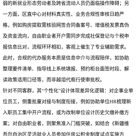
弱的新就业形态劳动者及跨省流动人员仍面临操作障碍；另
一方面，区直中心对材料真实性、业务合规性审核日趋严
格，例如购房提取需核验网签合同备案号、增值税发票真伪
及资金流向，自由职业者开户需同步完成社保登记与个税申
报信息比对，流程环环相扣，客观上催生了专业辅助需求。
此时，合规的代办服务本质是信息中介与流程陪伴，如协助
整理要件清单、指导线上系统填报、预约柜台面签时段、解
读政策适用口径等，而非越俎代庖行使审批权。
针对不同客群，其“个性化”设计体现差异化逻辑：对企事业单
位员工，侧重批量对接与制度衔接，例如协助单位HR梳理新
入职员工集中开户流程，或为改制单位设计历史欠缴补缴方
案；对自由职业者，则聚焦准入门槛突破，如结合《新疆维
吾尔自治区灵活就业人员参加住房公积金制度试点实施方