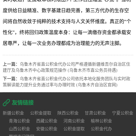
度供给日益精准、数字基建日趋完善，第三方代办的生存空
间将自然收敛于纯粹的技术支持与人文关怀维度。真正的“个
性化”，终将回归政策温度本身：让每一滴缴存资金都承载安
居尊严，让每一次业务办理都成为治理能力的无声注脚。
上一篇：
乌鲁木齐省直公积金代办公司严格遵循新疆维吾尔自治区住
建厅及乌鲁木齐中心政策规范操作 (乌鲁木齐市直公务员待遇)
下一篇：
乌鲁木齐省直公积金代办公司依托本地化服务团队与实时政
策解读能力提升业务通过率与办理时效 (乌鲁木齐自治区官网)
新疆公积金
公积金提取
陕西公积金
甘肃公积金
宁夏公积金
青海公积金
西藏公积金
河南公积金
榆林公积金
山西公积金
安徽公积金
公积金提取
公积金代办