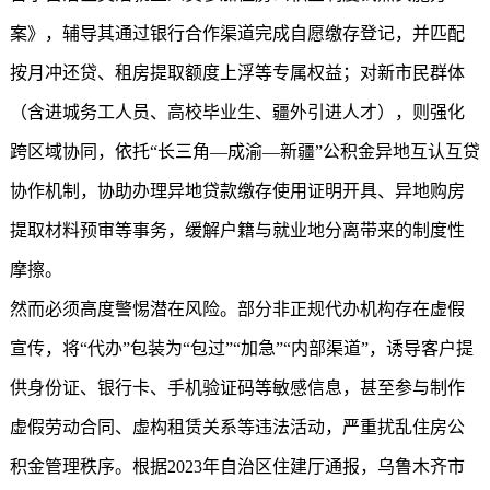
案》，辅导其通过银行合作渠道完成自愿缴存登记，并匹配
按月冲还贷、租房提取额度上浮等专属权益；对新市民群体
（含进城务工人员、高校毕业生、疆外引进人才），则强化
跨区域协同，依托“长三角—成渝—新疆”公积金异地互认互贷
协作机制，协助办理异地贷款缴存使用证明开具、异地购房
提取材料预审等事务，缓解户籍与就业地分离带来的制度性
摩擦。
然而必须高度警惕潜在风险。部分非正规代办机构存在虚假
宣传，将“代办”包装为“包过”“加急”“内部渠道”，诱导客户提
供身份证、银行卡、手机验证码等敏感信息，甚至参与制作
虚假劳动合同、虚构租赁关系等违法活动，严重扰乱住房公
积金管理秩序。根据2023年自治区住建厅通报，乌鲁木齐市