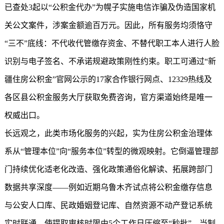
已查处3起以“公积金代办”为幌子实施电信诈骗及伪造国家机
关公文案件，涉案金额逾百万元。因此，所有服务均须恪守
“三不”底线：不代收代管缴存资金、不替代职工本人进行人脸
识别与电子签名、不承诺规避政策刚性约束。职工可通过“
新
疆住房公积金
”官网公示的17家合作银行网点、12329热线及
各区县公积金服务大厅获取免费咨询，官方渠道始终是唯一
权威出口。
长远观之，此类市场化服务的兴起，实为住房公积金治理体
系从“管理本位”向“服务本位”转型的微观映射。它倒逼管理部
门持续优化适老化改造、强化政策通俗化解读、拓展跨部门
数据共享深度——例如近期乌鲁木齐试点将公积金缴存信息
与公安人口库、民政婚姻登记库、自然资源不动产登记系统
实时联通，使提取审核时限由5个工作日压缩至“秒批”。当制