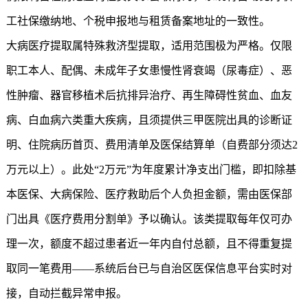
工社保缴纳地、个税申报地与租赁备案地址的一致性。
大病医疗提取属特殊救济型提取，适用范围极为严格。仅限
职工本人、配偶、未成年子女患慢性肾衰竭（尿毒症）、恶
性肿瘤、器官移植术后抗排异治疗、再生障碍性贫血、血友
病、白血病六类重大疾病，且须提供三甲医院出具的诊断证
明、住院病历首页、费用清单及医保结算单（自费部分须达2
万元以上）。此处“2万元”为年度累计净支出门槛，即扣除基
本医保、大病保险、医疗救助后个人负担金额，需由医保部
门出具《医疗费用分割单》予以确认。该类提取每年仅可办
理一次，额度不超过患者近一年内自付总额，且不得重复提
取同一笔费用——系统后台已与自治区医保信息平台实时对
接，自动拦截异常申报。