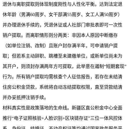
退休与离职提取则体现制度刚性与人性化平衡。达到法定退
休年龄（男满60周岁、女干部满55周岁、女工人满50周岁）
并办理退休手续的，凭退休证或人社部门审批表即可一次性
销户提取。而离职情形则分两类：非因本人原因中断缴存
（如单位注销、改制）且账户封存满半年，可申请销户提
取；但若系主动辞职、跳槽至未建缴单位，或新单位尚未为
其开户，则须封存满两年方可提取，此举意在遏制“短期套现”
行为。所有销户提取均需核查个人征信报告，若存在未结清
住房公积金贷款，系统将自动冻结提取权限，直至贷款结清
并办妥抵押注销手续。
材料真实性是政策落地的生命线。新疆区直公积金中心全面
推行“电子证照核验+人脸识别+区块链存证”三位一体风控体
系。身份证、结婚证、不动产权证等均通过国家政务服务平