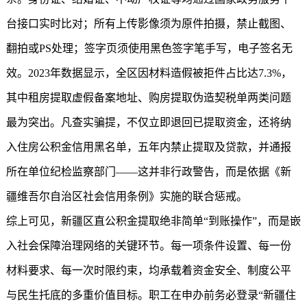
台接口实时比对；所有上传影像须为原件拍摄，禁止截图、
翻拍或PS处理；签字页须使用黑色签字笔手写，电子签名无
效。2023年数据显示，全区因材料造假被拒件占比达7.3%，
其中租房提取虚假备案地址、购房提取伪造契税单两类问题
最为突出。凡查实骗提，不仅立即退回已提取资金，还将纳
入住房公积金信用黑名单，五年内禁止提取及贷款，并通报
所在单位纪检监察部门——这并非行政警告，而是依据《新
疆维吾尔自治区社会信用条例》实施的联合惩戒。
综上可见，新疆区直公积金提取绝非简单“到账操作”，而是嵌
入社会保障治理网络的关键环节。每一项条件设置、每一份
材料要求、每一次时限约束，均承载着资金安全、制度公平
与民生托底的多重价值目标。职工在申办前务必登录“
新疆住