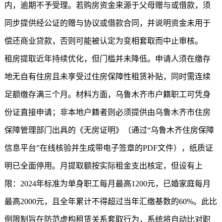
内，逾期不予受理。若购房资金来源于父母赠与或借款，须
同步提供经公证的赠与协议或借款合同，并说明资金未用于
偿还商业贷款，否则可能被认定为变相套取而中止审核。
租房提取近年持续优化，但门槛并未降低。申请人须在缴存
地无自有住房且未享受过住房保障性租赁补贴，同时需连续
足额缴存满三个月。材料方面，乌鲁木齐市户籍职工可凭身
份证直接申请；非本地户籍者则必须提供由乌鲁木齐市住房
保障管理部门出具的《无房证明》（通过“乌鲁木齐住房保障
信息平台”在线核验并生成带电子签章的PDF文件），纸质证
明已全面停用。月提取额按实际租金支出核定，但设有上
限：2024年标准为单身职工每月最高1200元，已婚家庭每月
最高2000元，且全年累计不得超过当年汇缴基数的60%。此比
例限制旨在防范虚构租赁关系套取行为，系统将自动比对职