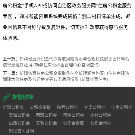
房公积金
”手机APP或访问自治区政务服务网“住房公积金服务
专区”，通过智能预审系统完成资格自测与材料清单生成，避
免因信息不对称导致反复退件，切实提升政策获得感与服务
体验感。
上一篇：
新疆省直公积金代办提取风险提示与合规建议避免因材料瑕
疵导致退件延误 (新疆住房公积金管理中心官网查询)
下一篇：
新疆省直住房公积金提取条件全梳理涵盖购买自住住房建造
翻建大修住房及偿还房贷等12类适用情形 (新疆省直住房)
新疆公积金
公积金提取
陕西公积金
甘肃公积金
宁夏公积金
青海公积金
西藏公积金
河南公积金
榆林公积金
山西公积金
安徽公积金
公积金提取
公积金代办
聚福吉问答网