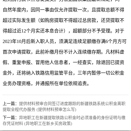
自然年度内，因同一事由仅允许提取一次，且提取总额不得
超过实际发生额（如购房提取不得超过总房款，还贷提取不
得超过近12个月实还本息合计），超额部分不予受理。对于
2023年10月后新入职人员，须满足连续足额缴存满6个月方可
首次申请提取，此前补缴月份不计入连续缴存期。凡材料虚
假、重复申报、冒用他人信息者，一经查实，除退回已提资
金外，还将纳入铁路信用监管平台，三年内暂停一切公积金
业务办理资格，并通报所在单位依规追责。
上一篇：
提供材料预审合同签订进度跟踪的新疆铁路系统公积金离职
提取全程代办服务 (提供材料预审怎么写)
下一篇：
异地职工在新疆提取铁路公积金时必须准备的身份证明与缴
存凭证材料 (异地职工在新乡买房政策)