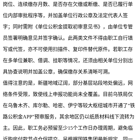
岗位、连续缴存月数、是否存在欠缴或断缴、是否已履行单
位内部审批程序等，并加盖单位行政公章及法定代表人签
字；同时需附《单位公积金提取初审意见书》，由单位专管
员签署明确意见并签字确认。此两类文件不得由职工自行填
写或代签，亦不可使用扫描件、复印件替代原件。若职工存
在多单位兼职、借调、挂职等情况，还须由相关单位分别出
具协查说明并加盖公章，确保缴存关系清晰可溯。
值得注意的是，新疆地域辽阔，部分基层站段地处偏远，网
络条件受限，致使线上申报功能尚未全覆盖。目前乌铁局仅
在乌鲁木齐、库尔勒、哈密、伊宁等较大枢纽城市开通了“铁
路公积金APP”预审服务，其余地区仍以纸质材料线下流转为
主。因此，职工务必预留至少15个工作日办理周期，避免临
近购房付款节点仓促提交。另根据国铁集团最新规定，同一