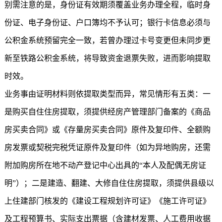
别需注意的是，身份证有效期须覆盖业务办理全程，临时身
份证、电子身份证、户口簿均不予认可；银行卡信息必须与
公积金系统预留完全一致，若曾办理过卡号变更但未同步更
新至铁路公积金系统，将导致资金退票失败，进而影响提取
时效。
业务事由证明材料则依提取类型而异，常见情形有五类：一
是购买自住住房提取，须提供经房产管理部门备案的《商品
房买卖合同》或《存量房买卖合同》原件及复印件、全额购
房发票或契税完税凭证原件及复印件（如为异地购房，还需
附加购房所在地不动产登记中心出具的“本人及配偶无房证
明”）；二是建造、翻建、大修自住住房提取，须提供县级以
上住建部门核发的《建设工程规划许可证》《施工许可证》
及工程预算书、实际支出票据（含建材发票、人工费用收据