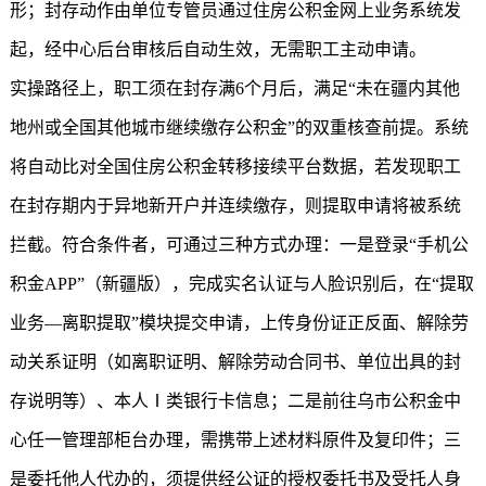
形；封存动作由单位专管员通过住房公积金网上业务系统发
起，经中心后台审核后自动生效，无需职工主动申请。
实操路径上，职工须在封存满6个月后，满足“未在疆内其他
地州或全国其他城市继续缴存公积金”的双重核查前提。系统
将自动比对全国住房公积金转移接续平台数据，若发现职工
在封存期内于异地新开户并连续缴存，则提取申请将被系统
拦截。符合条件者，可通过三种方式办理：一是登录“手机公
积金APP”（新疆版），完成实名认证与人脸识别后，在“提取
业务—离职提取”模块提交申请，上传身份证正反面、解除劳
动关系证明（如离职证明、解除劳动合同书、单位出具的封
存说明等）、本人Ⅰ类银行卡信息；二是前往乌市公积金中
心任一管理部柜台办理，需携带上述材料原件及复印件；三
是委托他人代办的，须提供经公证的授权委托书及受托人身