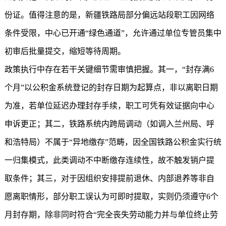
份证。值得注意的是，新疆铁路局部分偏远站段职工因网络
条件受限，中心已开通“绿色通道”，允许通过单位专管员集中
初审后批量提交，缩短等待周期。
政策执行中存在若干关键细节需审慎把握。其一，“封存满6
个月”以公积金系统登记的封存日期为起算点，非以离职日期
为准，若单位延迟办理封存手续，职工可凭有效证据向中心
申诉更正；其二，铁路系统内跨局调动（如调入兰州局、呼
和浩特局）不属于“异地缴存”范畴，因全国铁路公积金实行统
一归集模式，此类调动不中断缴存连续性，故不触发销户提
取条件；其三，对于因组织安排提前退休、内部退养等非自
愿离职情形，部分职工误认为可即时提取，实则仍须遵守6个
月封存期，除非同时符合“完全丧失劳动能力并与单位终止劳