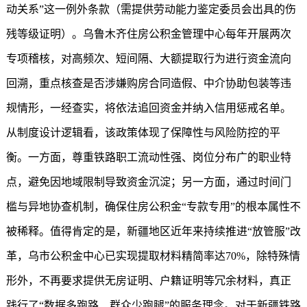
动关系”这一例外条款（需提供劳动能力鉴定委员会出具的伤
残等级证明）。乌鲁木齐住房公积金管理中心每年开展两次
专项稽核，对高频次、短间隔、大额提取行为进行资金流向
回溯，重点核查是否涉嫌购房合同造假、中介协助包装等违
规情形，一经查实，将依法追回资金并纳入信用惩戒名单。
从制度设计逻辑看，该政策体现了保障性与风险防控的平
衡。一方面，尊重铁路职工流动性强、岗位分布广的职业特
点，避免因地域限制导致资金沉淀；另一方面，通过时间门
槛与异地协查机制，确保住房公积金“专款专用”的根本属性不
被稀释。值得肯定的是，新疆地区近年来持续推进“放管服”改
革，乌市公积金中心已实现提取材料精简率达70%，除特殊情
形外，不再要求提供无房证明、户籍证明等冗余材料，真正
践行了“数据多跑路、群众少跑腿”的服务理念。对于新疆铁路