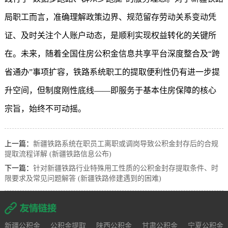
局职工而言，准确理解政策边界、规范留存劳动关系变动凭
证、及时关注个人账户动态，是顺利实现权益转化的关键所
在。未来，随着全国住房公积金信息共享平台深度整合及“跨
省通办”事项扩容，铁路系统职工的提取便利性仍有进一步提
升空间，但制度刚性底线——即服务于基本住房保障的核心
宗旨，始终不可动摇。
上一篇：
新疆铁路系统在职员工离职或调岗导致公积金封存后的合规
提取流程详解 (新疆铁路信息公布)
下一篇：
针对新疆铁路行业特殊用工性质的公积金封存提取条件、时
限要求及常见问题解答 (新疆铁路修建遇到的困难)
新疆公积金
公积金提取
陕西公积金
甘肃公积金
宁夏公积金