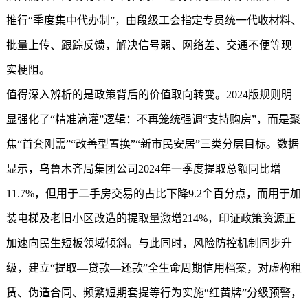
推行“季度集中代办制”，由段级工会指定专员统一代收材料、
批量上传、跟踪反馈，解决信号弱、网络差、交通不便等现
实梗阻。
值得深入辨析的是政策背后的价值取向转变。2024版规则明
显强化了“精准滴灌”逻辑：不再笼统强调“支持购房”，而是聚
焦“首套刚需”“改善型置换”“新市民安居”三类分层目标。数据
显示，乌鲁木齐局集团公司2024年一季度提取总额同比增
11.7%，但用于二手房交易的占比下降9.2个百分点，而用于加
装电梯及老旧小区改造的提取量激增214%，印证政策资源正
加速向民生短板领域倾斜。与此同时，风险防控机制同步升
级，建立“提取—贷款—还款”全生命周期信用档案，对虚构租
赁、伪造合同、频繁短期套提等行为实施“红黄牌”分级预警，