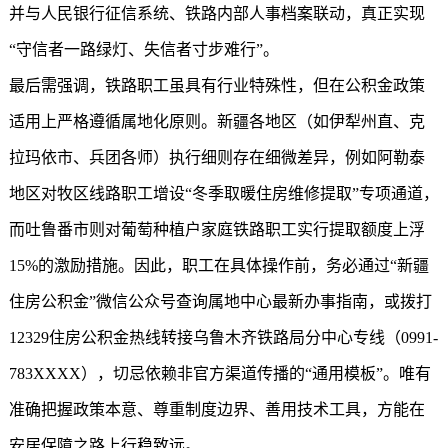
并与人民银行征信系统、铁路内部人事档案联动，真正实现
“守信者一路绿灯、失信者寸步难行”。
最后需强调，铁路职工虽具有行业特殊性，但在公积金政策
适用上严格遵循属地化原则。新疆各地区（如伊犁州直、克
拉玛依市、兵团各师）执行细则存在细微差异，例如阿勒泰
地区对牧区线路职工增设“冬季取暖住房维修提取”专项通道，
而吐鲁番市则对葡萄种植户家庭铁路职工实行提取额度上浮
15%的激励措施。因此，职工在具体操作前，务必通过“
新疆
住房公积金
”微信公众号查询属地中心最新办事指南，或拨打
12329住房公积金热线转接乌鲁木齐铁路局分中心专线（0991-
783XXXX），切忌依赖非官方渠道传播的“通用模板”。唯有
准确把握政策本意、尊重制度边界、善用技术工具，方能在
安居保障之路上行稳致远。