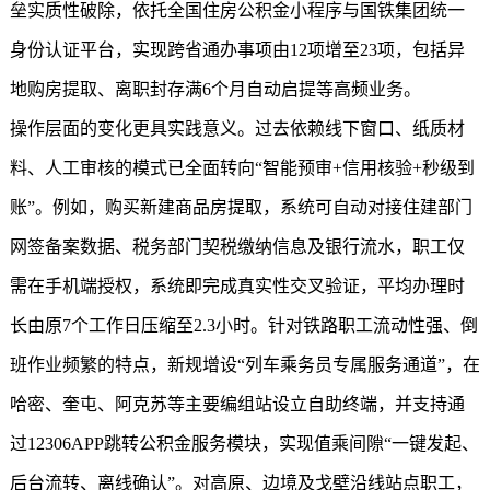
垒实质性破除，依托全国住房公积金小程序与国铁集团统一
身份认证平台，实现跨省通办事项由12项增至23项，包括异
地购房提取、离职封存满6个月自动启提等高频业务。
操作层面的变化更具实践意义。过去依赖线下窗口、纸质材
料、人工审核的模式已全面转向“智能预审+信用核验+秒级到
账”。例如，购买新建商品房提取，系统可自动对接住建部门
网签备案数据、税务部门契税缴纳信息及银行流水，职工仅
需在手机端授权，系统即完成真实性交叉验证，平均办理时
长由原7个工作日压缩至2.3小时。针对铁路职工流动性强、倒
班作业频繁的特点，新规增设“列车乘务员专属服务通道”，在
哈密、奎屯、阿克苏等主要编组站设立自助终端，并支持通
过12306APP跳转公积金服务模块，实现值乘间隙“一键发起、
后台流转、离线确认”。对高原、边境及戈壁沿线站点职工，