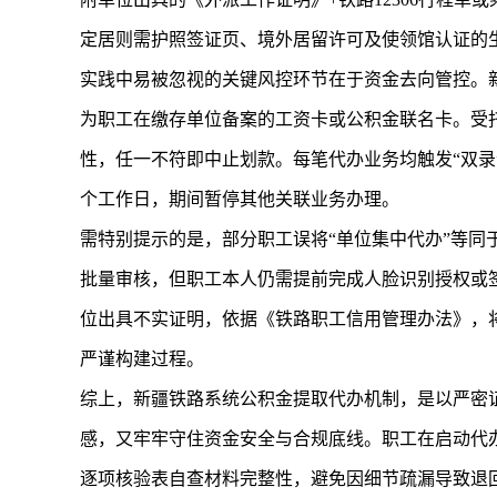
定居则需护照签证页、境外居留许可及使领馆认证的
实践中易被忽视的关键风控环节在于资金去向管控。新
为职工在缴存单位备案的工资卡或公积金联名卡。受
性，任一不符即中止划款。每笔代办业务均触发“双录
个工作日，期间暂停其他关联业务办理。
需特别提示的是，部分职工误将“单位集中代办”等同
批量审核，但职工本人仍需提前完成人脸识别授权或
位出具不实证明，依据《铁路职工信用管理办法》，
严谨构建过程。
综上，新疆铁路系统公积金提取代办机制，是以严密
感，又牢牢守住资金安全与合规底线。职工在启动代办
逐项核验表自查材料完整性，避免因细节疏漏导致退