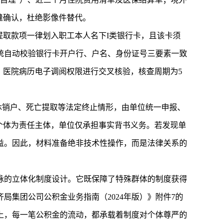
缝确认，杜绝影像件替代。
提取款项一律划入职工本人名下I类银行卡，且该卡须
统自动校验银行卡开户行、户名、身份证号三要素一致
、医院病历电子调阅权限进行交叉核验，核查周期为5
休销户、死亡提取等法定终止情形，由单位统一申报、
个体为责任主体，单位仅承担事实背书义务。若发现单
益。因此，材料准备绝非技术性操作，而是法律关系的
脉的立体化制度设计。它既保障了特殊群体的制度获得
集团公司公积金业务指南（2024年版）》附件7的
上，每一笔公积金的流动，都承载着制度对个体尊严的