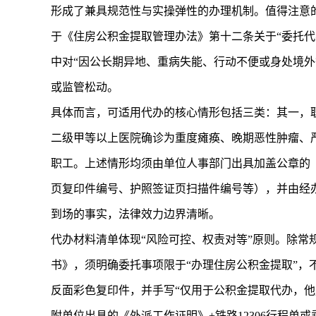
形成了兼具规范性与实操弹性的办理机制。值得注意
于《住房公积金提取管理办法》第十二条关于“委托
中对“因公长期异地、重病失能、行动不便或身处境外
或监管松动。
具体而言，可适用代办的核心情形包括三类：其一，
二级甲等以上医院确诊为重度瘫痪、晚期恶性肿瘤、
职工。上述情形均须由单位人事部门出具加盖公章的
页复印件编号、护照签证页扫描件编号等），并由经办
到场的事实，法律效力边界清晰。
代办材料清单体现“风险可控、权责对等”原则。除常
书》，须明确委托事项限于“办理住房公积金提取”，
反面彩色复印件，并手写“仅用于公积金提取代办，他
附单位出具的《外派工作证明》+铁路12306行程