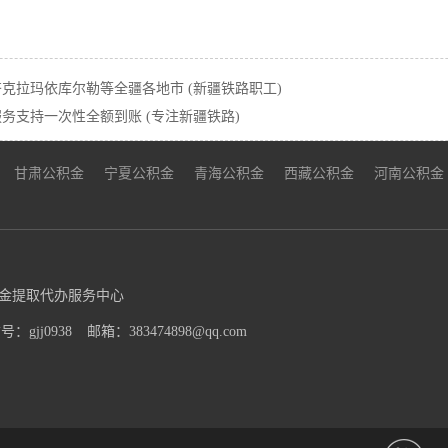
克拉玛依库尔勒等全疆各地市 (新疆铁路职工)
支持一次性全额到账 (专注新疆铁路)
甘肃公积金
宁夏公积金
青海公积金
西藏公积金
河南公积金
金提取代办服务中心
：gjj0938
邮箱：383474898@qq.com