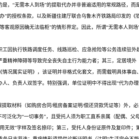
的是，“无需本人到场”的提取代办并非普遍适用的常规路径，而
代办”的授权条款，以及新疆住建厅联合乌鲁木齐铁路局印发的《
等客观原因确无法临柜”的情形界定。因此，所谓“无需本人到场
职工因执行铁路调度任务、线路巡检、应急抢险等公务连续驻外超
严重精神障碍等导致完全丧失自主行为能力者；其三，定居境外
《情况属实证明》，该证明并非格式化套文，而需载明具体事由
人、负责人双签字。特别强调，单位证明中不得出现“代为办理”
规提取材料（如购房合同/租房备案证明/偿还贷款凭证等）外，
不可泛化为“一切事务”，且受托人须为职工直系亲属（配偶、父
用无效”字样及签名捺印；第三，受托人身份证原件及复印件；第
单或乘务日志节选；重病情形须提供诊断证明书（注明“生活完全不