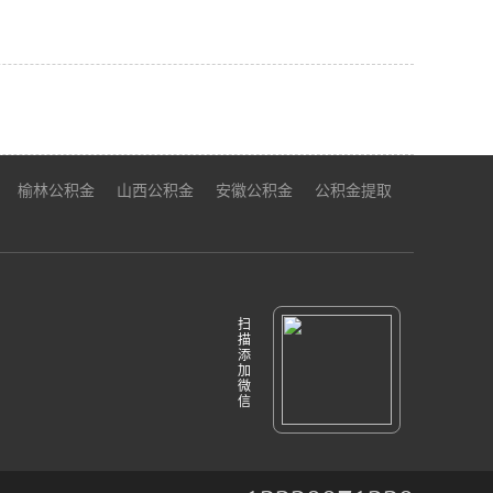
榆林公积金
山西公积金
安徽公积金
公积金提取
扫
描
添
加
微
信