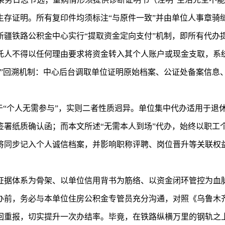
生存证明。所有复印件均须标注“与原件一致”并由单位人事章骑
疆铁路公积金中心实行“提取资金定向支付”机制，即所有代办
托人不得以任何理由要求将资金转入其个人账户或现金支取，系
”回溯机制：中心后台调取单位证明原始档案、公证处备案信息
于“个人无需参与”，实则二者性质迥异。单位集中代办适用于退
签署纸质确认函；而本文所述“无需本人到场”代办，始终以职工
将同步记入个人诚信档案，并影响职称评聘、岗位晋升等关联权
证据体系为骨架、以单位信用背书为筋络、以资金闭环管控为血
前，务必与本单位住房公积金专管员充分沟通，对照《乌鲁木齐局
回重报，切实提升一次办结率。毕竟，在铁路纵横万里的钢轨之