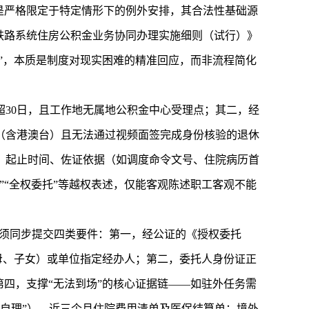
是严格限定于特定情形下的例外安排，其合法性基础源
铁路系统住房公积金业务协同办理实施细则（试行）》
”，本质是制度对现实困难的精准回应，而非流程简化
30日，且工作地无属地公积金中心受理点；其二，经
（含港澳台）且无法通过视频面签完成身份核验的退休
、起止时间、佐证依据（如调度命令文号、住院病历首
“全权委托”等越权表述，仅能客观陈述职工客观不能
必须同步提交四类要件：第一，经公证的《授权委托
母、子女）或单位指定经办人；第二，委托人身份证正
四，支撑“无法到场”的核心证据链——如驻外任务需
能自理”）、近三个月住院费用清单及医保结算单；境外