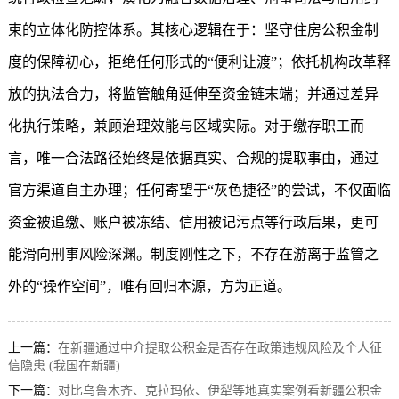
束的立体化防控体系。其核心逻辑在于：坚守住房公积金制
度的保障初心，拒绝任何形式的“便利让渡”；依托机构改革释
放的执法合力，将监管触角延伸至资金链末端；并通过差异
化执行策略，兼顾治理效能与区域实际。对于缴存职工而
言，唯一合法路径始终是依据真实、合规的提取事由，通过
官方渠道自主办理；任何寄望于“灰色捷径”的尝试，不仅面临
资金被追缴、账户被冻结、信用被记污点等行政后果，更可
能滑向刑事风险深渊。制度刚性之下，不存在游离于监管之
外的“操作空间”，唯有回归本源，方为正道。
上一篇：
在新疆通过中介提取公积金是否存在政策违规风险及个人征
信隐患 (我国在新疆)
下一篇：
对比乌鲁木齐、克拉玛依、伊犁等地真实案例看新疆公积金