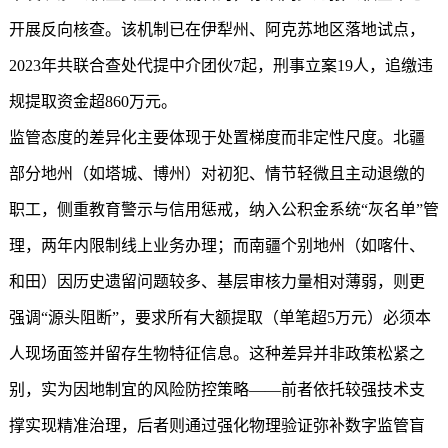
开展反向核查。该机制已在伊犁州、阿克苏地区落地试点，
2023年共联合查处代提中介团伙7起，刑事立案19人，追缴违
规提取资金超860万元。
监管态度的差异化主要体现于处置梯度而非定性尺度。北疆
部分地州（如塔城、博州）对初犯、情节轻微且主动退缴的
职工，侧重教育警示与信用惩戒，纳入公积金系统“灰名单”管
理，两年内限制线上业务办理；而南疆个别地州（如喀什、
和田）因历史遗留问题较多、基层审核力量相对薄弱，则更
强调“源头阻断”，要求所有大额提取（单笔超5万元）必须本
人现场面签并留存生物特征信息。这种差异并非政策松紧之
别，实为因地制宜的风险防控策略——前者依托较强技术支
撑实现精准治理，后者则通过强化物理验证弥补数字监管盲