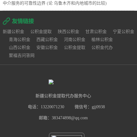
中介服务的可靠性边界 (论 乌鲁木齐和内地城市的比较)
新疆公积金
公积金提取
陕西公积金
甘肃公积金
宁夏公积金
青海公积金
西藏公积金
河南公积金
榆林公积金
山西公积金
安徽公积金
公积金提取
公积金代办
聚福吉问答网
新疆公积金提取代办服务中心
电话：13220071230
微信号：gjj0938
邮箱：383474898@qq.com