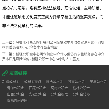
点投机与亵渎。唯有坚持依法依规、理性认知、主动防范，
才能让这项惠民制度真正成为托举幸福生活的坚实支点，而
非不法之徒牟利的温床。
上一篇：
乌鲁木齐昌吉喀什等地公积金提取中介收费实测对比不同机
构价差高达300元 (乌鲁木齐昌吉地图)
下一篇：
新疆公积金中心明令禁止中介代办但仍有灰色服务存在中介
费本质是风险溢价 (新疆公积金中心24小时人工服务)
新疆公积金
公积金提取
陕西公积金
甘肃公积金
宁夏公积金
青海公积金
西藏公积金
河南公积金
榆林公积金
山西公积金
安徽公积金
公积金提取
公积金代办
聚福吉问答网