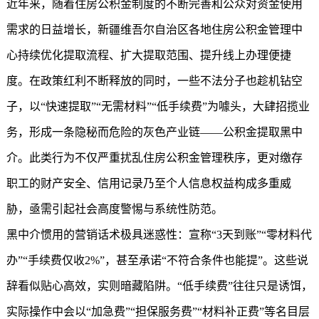
近年来，随着住房公积金制度的不断完善和公众对资金使用
需求的日益增长，新疆维吾尔自治区各地住房公积金管理中
心持续优化提取流程、扩大提取范围、提升线上办理便捷
度。在政策红利不断释放的同时，一些不法分子也趁机钻空
子，以“快速提取”“无需材料”“低手续费”为噱头，大肆招揽业
务，形成一条隐秘而危险的灰色产业链——公积金提取黑中
介。此类行为不仅严重扰乱住房公积金管理秩序，更对缴存
职工的财产安全、信用记录乃至个人信息权益构成多重威
胁，亟需引起社会高度警惕与系统性防范。
黑中介惯用的营销话术极具迷惑性：宣称“3天到账”“零材料代
办”“手续费仅收2%”，甚至承诺“不符合条件也能提”。这些说
辞看似贴心高效，实则暗藏陷阱。“低手续费”往往只是诱饵，
实际操作中会以“加急费”“担保服务费”“材料补正费”等名目层