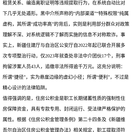
租赁关系、编造离职证明等违规提取行为，在系统自动比对
下几乎无处遁形。黑中介所声称的“内部渠道”“特殊权限”纯属
虚构，其所谓“成功率高”的背后，实则是利用部分群众对政策
理解不深、对系统逻辑不了解而实施的信息不对称欺诈。事
实上，新疆住建厅与自治区公安厅自2022年起已联合开展多
次专项整治行动，仅2023年就查处非法中介团伙17个，刑事
拘留涉案人员43人，追缴非法所得逾千万元。这充分说明：
所谓“捷径”，实为悬崖边缘的虚幻小径；所谓“便利”，不过是
精心设计的法律陷阱。
值得强调的是，住房公积金是职工长期储蓄性质的强制性住
房保障资金，具有专款专用、封闭运行、受法律严格保护的
属性。根据《住房公积金管理条例》第二十四条及《新疆维
吾尔自治区住房公积金管理办法》相关规定，职工提取须符