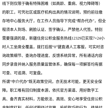
线下则仅限于确有特殊困难（如高龄、重病、视力障碍等）
的职工，可凭社区或医疗机构出具的情况说明，预约前往缴
存地中心服务大厅，在工作人员指导下完成“帮办代办”，但全
程须本人到场、刷脸认证、签字确认，严禁他人代签。特别
需要强调的是，
新疆住房公积金
服务热线12329已实现7×24小
时人工坐席全覆盖，拨打后按“0”键直通人工客服，可实时咨
询政策细节、查询办理进度、反馈系统异常，所有通话内容
同步录音并纳入服务质量监管体系，确保每一项解答均有据
可查、可追溯、可复盘。
所谓“中介代办”既无政策空间，亦无技术可能，更无安全保
障。职工唯有回归制度本源，依托官方渠道、用好数字工
具、备齐真实材料，方能依法、高效、安心地享受住房公积
金制度红利。任何试图绕过监管、投机取巧的行为，终将付