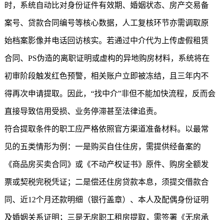
时，系统自动比对身份证件有效期、婚姻状态、房产交易备
案号、贷款合同编号等核心数据，人工复核环节亦需调取原
始档案影像并电话回访核实。若通过中介代为上传虚假租赁
合同、PS伪造的离职证明或虚构的异地购房材料，系统将在
初审阶段触发红色预警，相关账户立即被冻结，且三年内不
得再次申请提取。因此，“找中介”非但不能加快流程，反而会
直接导致信用受损、业务停滞甚至法律追责。
符合提取条件的职工应严格依照官方渠道准备材料。以最常
见的五类情形为例：一是购买自住住房，需提供经备案的
《商品房买卖合同》或《不动产权证书》原件、购房全额发
票或契税完税凭证；二是偿还住房贷款本息，须提交借款合
同、近12个月还款明细（银行盖章）、本人及配偶身份证明
及婚姻关系证明；三是无房职工租房提取，需签署《无房承