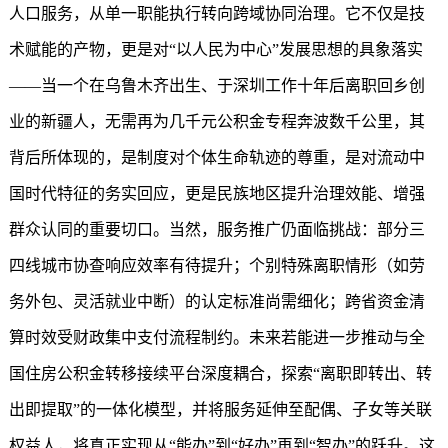
人口服务，从单一职能执行转向跨域协同治理。它不仅是技
术赋能的产物，更是对“以人民为中心”发展思想的具象落实
——当一个在乌鲁木齐出生、于深圳工作十年后离职回乡创
业的新疆人，无需再为几千元公积金专程奔波数千公里，其
背后所体现的，是制度对个体生命轨迹的尊重，是对流动中
国时代特征的务实回应，更是民族地区提升治理效能、增强
群众认同的重要切口。当然，服务推广仍面临挑战：部分三
四线城市协查响应效率有待提升；个别特殊离职情形（如劳
务外包、灵活就业中断）的认定标准尚需细化；跨省资金清
算时效受财政集中支付流程制约。未来若能进一步推动与全
国住房公积金转移接续平台深度耦合，探索“离职即转出、转
出即提取”的一体化模型，并将服务延伸至配偶、子女等关联
权益人，将真正实现从“能办”到“好办”再到“智办”的跃升。这