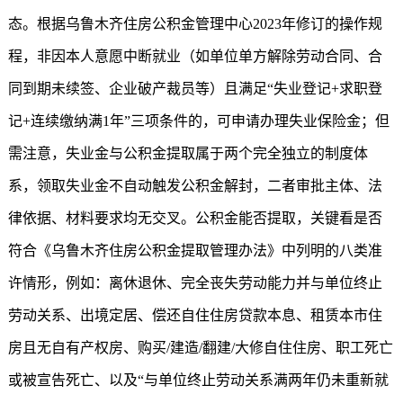
态。根据乌鲁木齐住房公积金管理中心2023年修订的操作规
程，非因本人意愿中断就业（如单位单方解除劳动合同、合
同到期未续签、企业破产裁员等）且满足“失业登记+求职登
记+连续缴纳满1年”三项条件的，可申请办理失业保险金；但
需注意，失业金与公积金提取属于两个完全独立的制度体
系，领取失业金不自动触发公积金解封，二者审批主体、法
律依据、材料要求均无交叉。公积金能否提取，关键看是否
符合《乌鲁木齐住房公积金提取管理办法》中列明的八类准
许情形，例如：离休退休、完全丧失劳动能力并与单位终止
劳动关系、出境定居、偿还自住住房贷款本息、租赁本市住
房且无自有产权房、购买/建造/翻建/大修自住住房、职工死亡
或被宣告死亡、以及“与单位终止劳动关系满两年仍未重新就