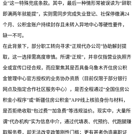
业”这一特殊兜底条款。其中，最后一种情形常被误读为“辞职
即满两年就能提”，实则需同步完成失业登记、社保停缴满24
个月、公积金账户持续封存且未转入异地中心等硬性要件，
缺一不可。
在此背景下，部分职工转向寻求“正规代办公司”协助解封提
取，这一选择需高度审慎。所谓“正规”，并非仅指营业执照齐
全或宣传口径合规，而应聚焦其是否具备乌鲁木齐住房公积
金管理中心官方授权的业务协办资质（目前仅限于部分银行
网点及指定合作社区服务中心），是否全程通过“全国住房公
积金小程序”或“
新疆住房公积金
”APP线上核验身份与材料，
是否拒绝收取“包过费”“加急费”等违规溢价。现实中，大量所
谓“代办机构”实为信息中介，通过代填表、代预约、代跑腿赚
取服务费，却无法改变政策刚性门槛；更有甚者伪造离职证