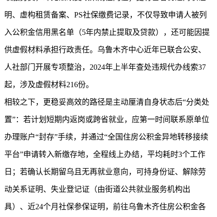
明、虚构租赁备案、PS社保缴费记录，不仅导致申请人被列
入公积金信用黑名单（5年内禁止提取及贷款），还可能因提
供虚假材料承担行政责任。乌鲁木齐中心近年已联合公安、
人社部门开展专项整治，2024年上半年查处违规代办线索37
起，涉及虚假材料216份。
相较之下，更稳妥高效的路径是主动厘清自身状态后“分类处
置”：若计划短期内返岗或跨省就业，应第一时间联系原单位
办理账户“封存”手续，并通过“全国住房公积金异地转移接续
平台”申请转入新缴存地，全程线上办结，平均耗时3个工作
日；若确认长期留乌且无再就业意向，可持身份证、解除劳
动关系证明、失业登记证（由街道公共就业服务机构出
具）、近24个月社保参保证明，前往乌鲁木齐住房公积金各