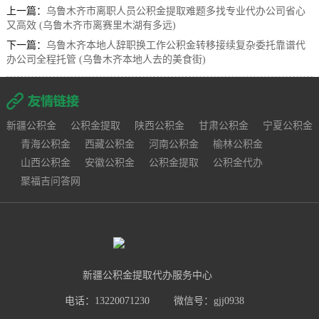
上一篇：
乌鲁木齐市离职人员公积金提取难题多找专业代办公司省心
又高效 (乌鲁木齐市离赛里木湖有多远)
下一篇：
乌鲁木齐本地人辞职换工作公积金转移接续复杂委托靠谱代
办公司全程托管 (乌鲁木齐本地人去的美食街)
新疆公积金
公积金提取
陕西公积金
甘肃公积金
宁夏公积金
青海公积金
西藏公积金
河南公积金
榆林公积金
山西公积金
安徽公积金
公积金提取
公积金代办
聚福吉问答网
新疆公积金提取代办服务中心
电话：13220071230
微信号：gjj0938