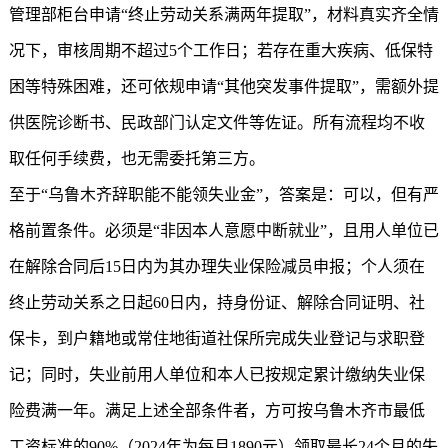
管理部柜台申请“终止劳动关系满两年提取”，材料真实齐全情
况下，审核周期不超过5个工作日；若存在重大疾病、低保特
困等特殊困难，还可依规申请“其他突发事件提取”，需额外提
供医院诊断书、民政部门认定文件等佐证。所有流程均不收
取任何手续费，也无需委托第三方。
至于“乌鲁木齐辞职能不能领失业金”，答案是：可以，但有严
格前置条件。必须是“非因本人意愿中断就业”，且用人单位已
在解除合同后15日内为其办理失业保险减员申报；个人须在
终止劳动关系之日起60日内，持身份证、解除合同证明、社
保卡，到户籍地或常住地街道社保所完成失业登记与求职登
记；同时，失业前用人单位和本人已按规定累计缴纳失业保
险费满一年。满足上述全部条件者，方可按乌鲁木齐市最低
工资标准的90%（2024年为每月1890元）领取最长24个月的失